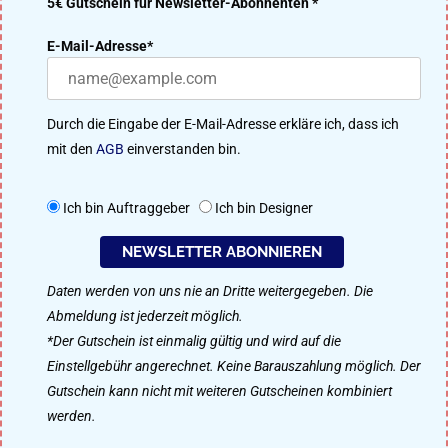
5€ Gutschein für Newsletter-Abonnenten *
DER DESIGNENLASSEN.DE BLOG – DESIGN MACHT IDEEN
E-Mail-Adresse*
ERFOLGREICH
Viele Designer aus unserer 91.200 Mitglieder starken Community
Durch die Eingabe der E-Mail-Adresse erkläre ich, dass ich
treten im kreativen Wettbewerb um das beste Ergebnis an. Perfekt
mit den
AGB
einverstanden bin.
für Logo-Design, Webdesign, Flyer, Plakat-Design, Namensfindung
uvm.
Ich bin Auftraggeber
Ich bin Designer
So funktioniert designenlassen.de
NEWSLETTER ABONNIEREN
Daten werden von uns nie an Dritte weitergegeben. Die
Als Designer mitmachen
Abmeldung ist jederzeit möglich.
*Der Gutschein ist einmalig gültig und wird auf die
Einstellgebühr angerechnet. Keine Barauszahlung möglich. Der
Gutschein kann nicht mit weiteren Gutscheinen kombiniert
Impressum
Datenschutz
werden.
© 2008–2025 designenlassen.de