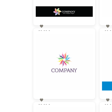


90,00 €
90,0
zzgl. MwSt


90,00 €
90,0
zzgl. MwSt