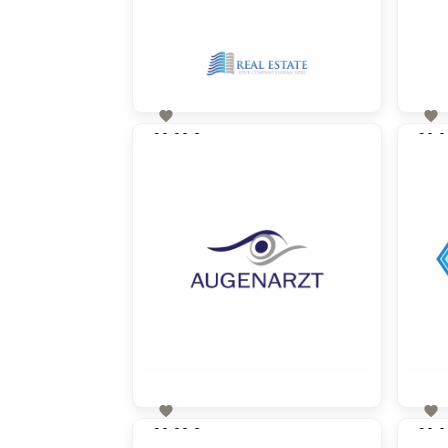


90,00 €
90,0
zzgl. MwSt


90,00 €
90,0
zzgl. MwSt