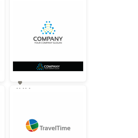

90,00 €
zzgl. MwSt