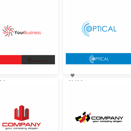

0 €
90,00 €
zzgl. MwSt
zzgl. MwSt