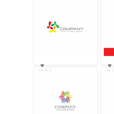


90,00 €
90,0
zzgl. MwSt