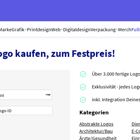
Marke
Grafik
+
Printdesign
Web
+
Digitaldesign
Verpackung
+
Merch
Full
ogo kaufen, zum Festpreis!
Über 3.000 fertige Log
Exklusivität - jedes Lo
inkl. Integration Dei
Kategorien
Abstrakte Logos
Die
Architektur/Bau
E-C
Ärzte/Gesundheit
Ein