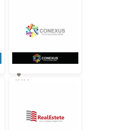

90,00 €
zzgl. MwSt