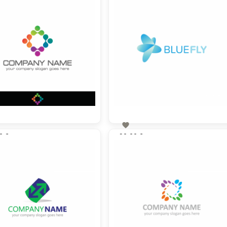

0 €
90,00 €
zzgl. MwSt
zzgl. MwSt