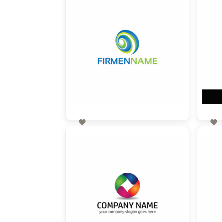


90,00 €
90,0
zzgl. MwSt