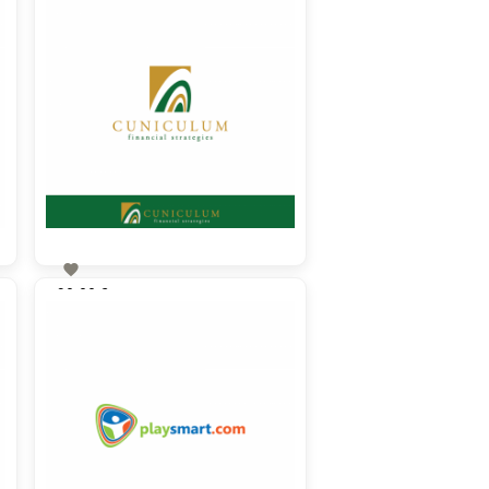

90,00 €
zzgl. MwSt