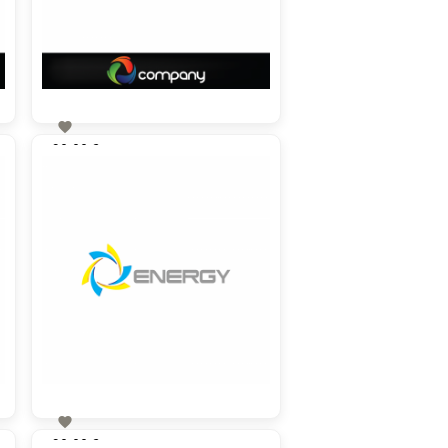

90,00 €
zzgl. MwSt

90,00 €
zzgl. MwSt