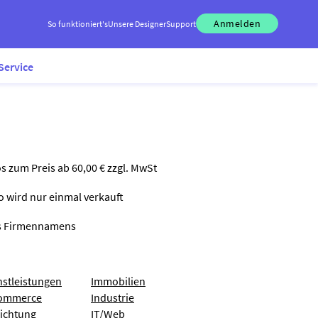
Anmelden
So funktioniert's
Unsere Designer
Support
Service
os zum Preis ab 60,00 € zzgl. MwSt
go wird nur einmal verkauft
nes Firmennamens
nstleistungen
Immobilien
ommerce
Industrie
richtung
IT/Web