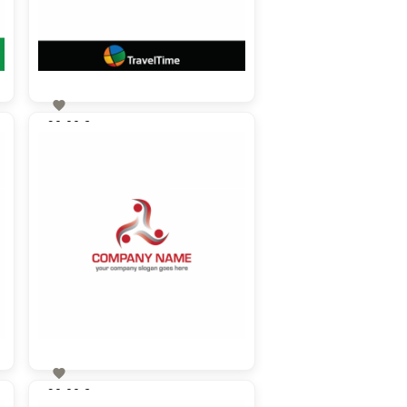

90,00 €
zzgl. MwSt

90,00 €
zzgl. MwSt