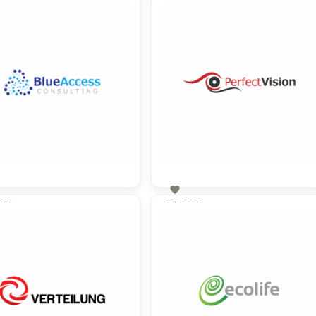

0 €
90,00 €
zzgl. MwSt
zzgl. MwSt