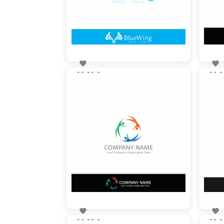


90,00 €
90,0
zzgl. MwSt


90,00 €
90,0
zzgl. MwSt