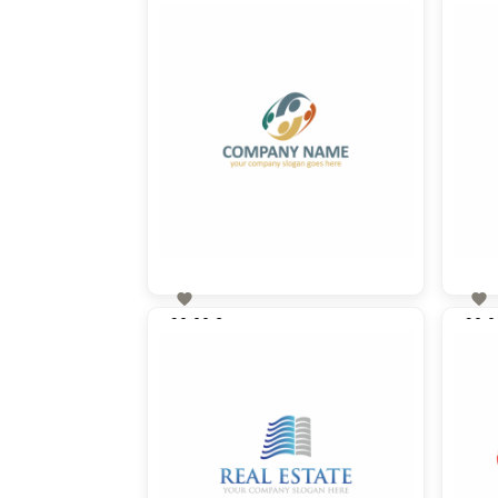


90,00 €
90,0
zzgl. MwSt