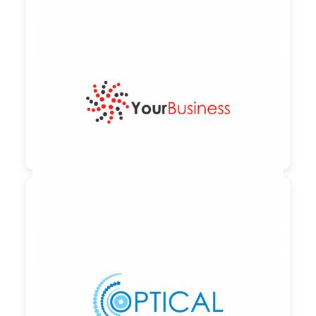

90,00 €
zzgl. MwSt

90,00 €
zzgl. MwSt