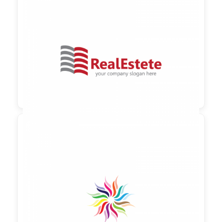

90,00 €
zzgl. MwSt

90,00 €
zzgl. MwSt