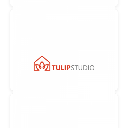

90,00 €
zzgl. MwSt
