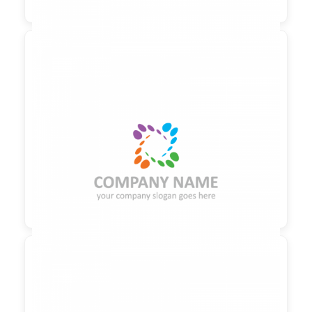

90,00 €
zzgl. MwSt
