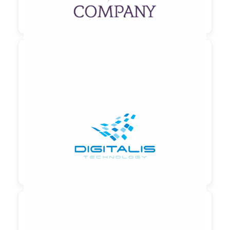

90,00 €
zzgl. MwSt