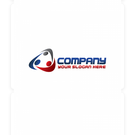

90,00 €
zzgl. MwSt

90,00 €
zzgl. MwSt