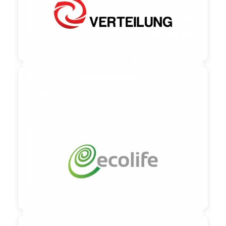

90,00 €
zzgl. MwSt