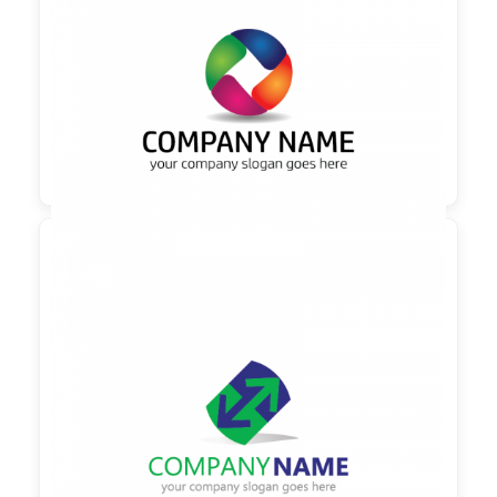

90,00 €
zzgl. MwSt

90,00 €
zzgl. MwSt