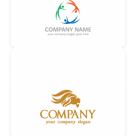

90,00 €
zzgl. MwSt