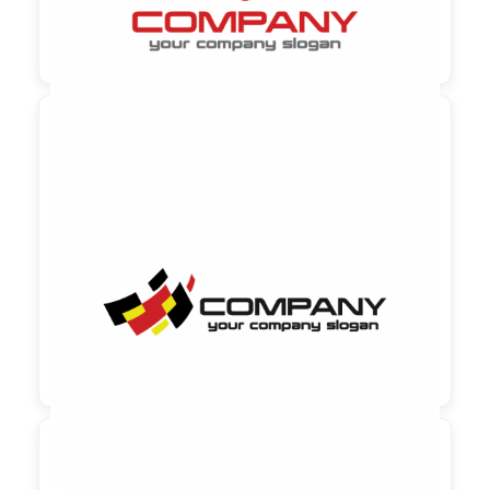

90,00 €
zzgl. MwSt