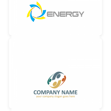

90,00 €
zzgl. MwSt