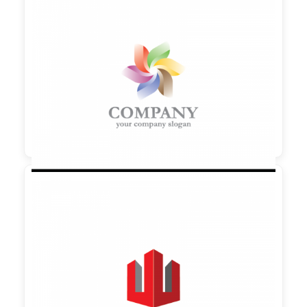

90,00 €
zzgl. MwSt

90,00 €
zzgl. MwSt