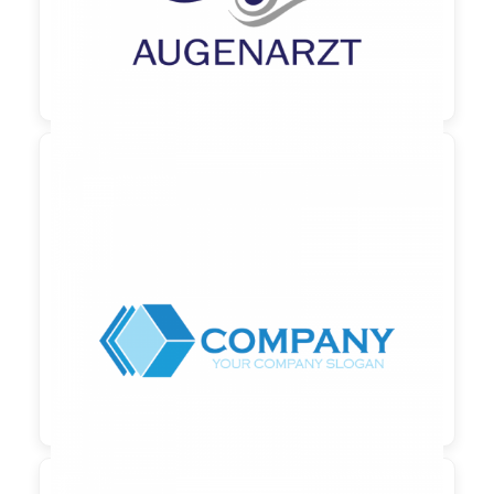

90,00 €
zzgl. MwSt