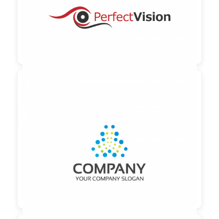

90,00 €
zzgl. MwSt