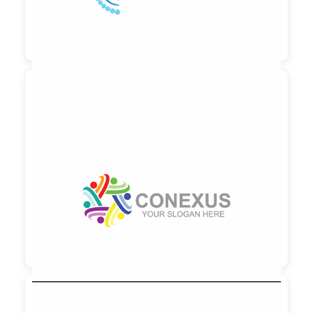

90,00 €
zzgl. MwSt