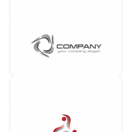

90,00 €
zzgl. MwSt

90,00 €
zzgl. MwSt