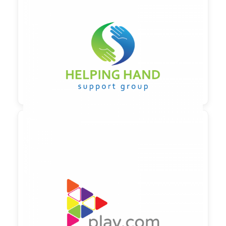

90,00 €
zzgl. MwSt

90,00 €
zzgl. MwSt