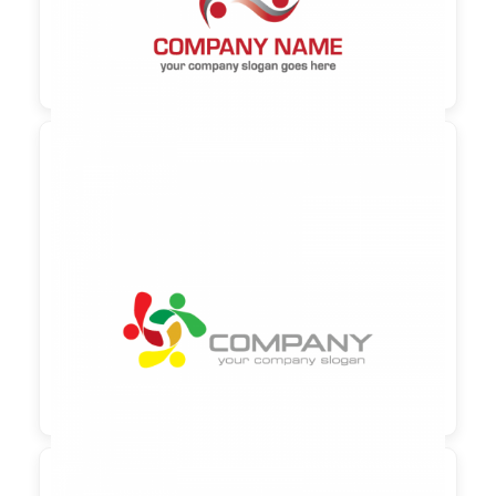

90,00 €
zzgl. MwSt