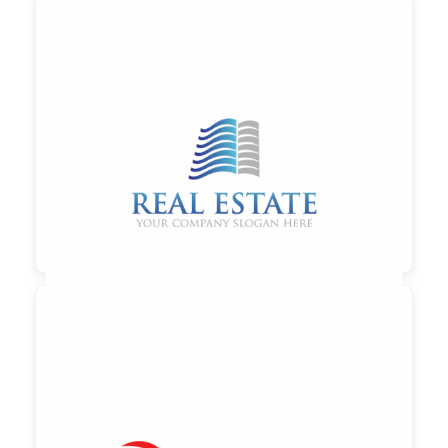

90,00 €
zzgl. MwSt

90,00 €
zzgl. MwSt