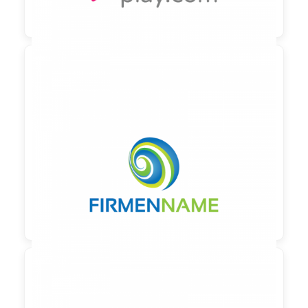

90,00 €
zzgl. MwSt