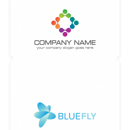

90,00 €
zzgl. MwSt

90,00 €
zzgl. MwSt