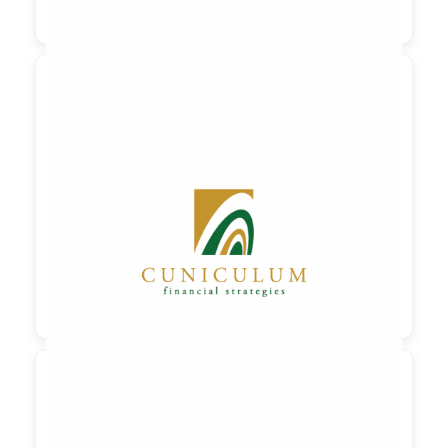

90,00 €
zzgl. MwSt