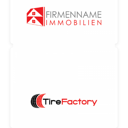

90,00 €
zzgl. MwSt