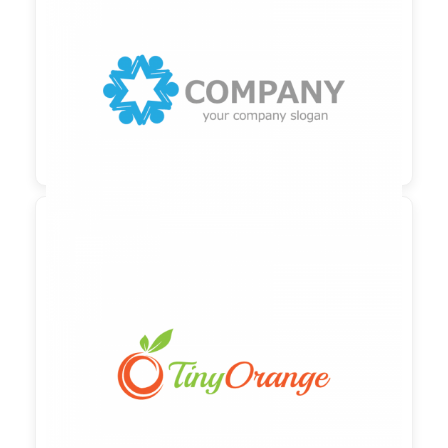

90,00 €
zzgl. MwSt

90,00 €
zzgl. MwSt