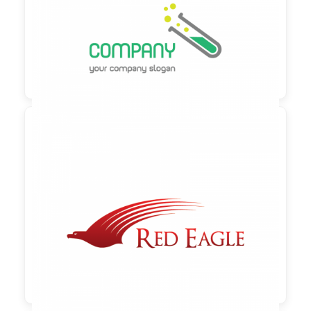

90,00 €
zzgl. MwSt