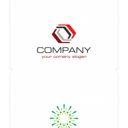

90,00 €
zzgl. MwSt

90,00 €
zzgl. MwSt