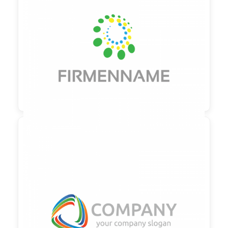

90,00 €
zzgl. MwSt

90,00 €
zzgl. MwSt