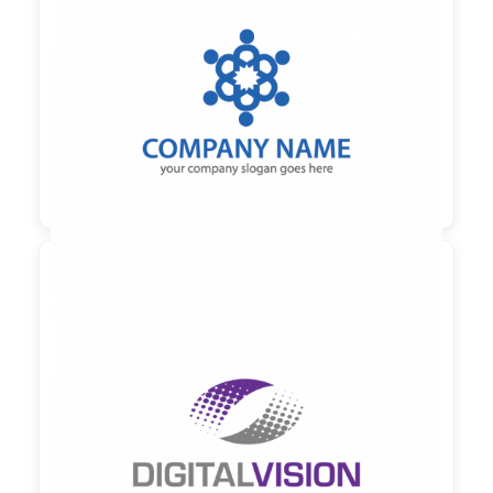

90,00 €
zzgl. MwSt

90,00 €
zzgl. MwSt