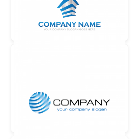

90,00 €
zzgl. MwSt