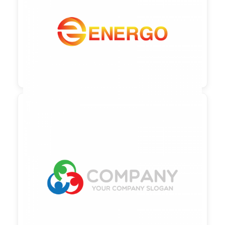
90,00 €
zzgl. MwSt

90,00 €
zzgl. MwSt