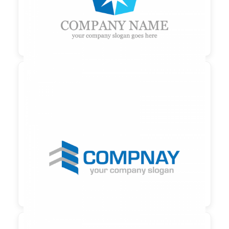

90,00 €
zzgl. MwSt