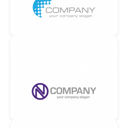

90,00 €
zzgl. MwSt