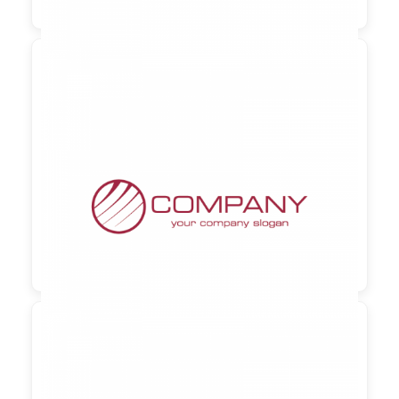

90,00 €
zzgl. MwSt
