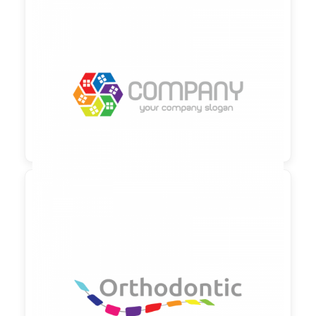

90,00 €
zzgl. MwSt

90,00 €
zzgl. MwSt