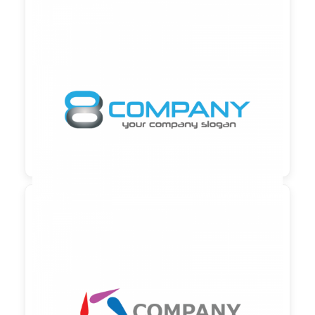

90,00 €
zzgl. MwSt

90,00 €
zzgl. MwSt