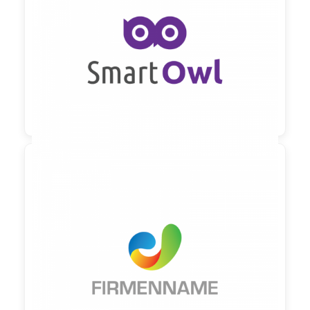

90,00 €
zzgl. MwSt

90,00 €
zzgl. MwSt