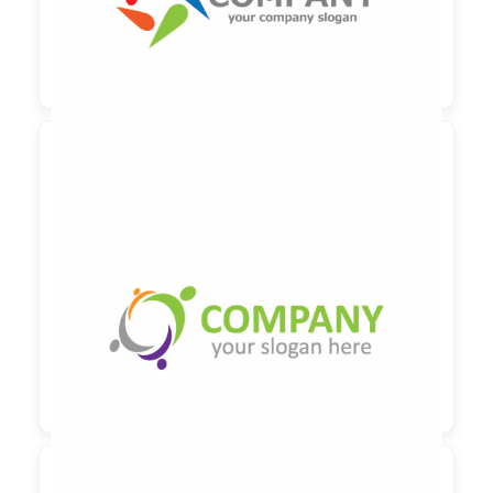

90,00 €
zzgl. MwSt