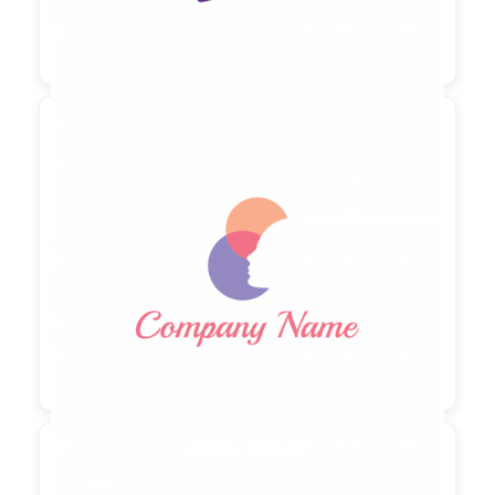

90,00 €
zzgl. MwSt