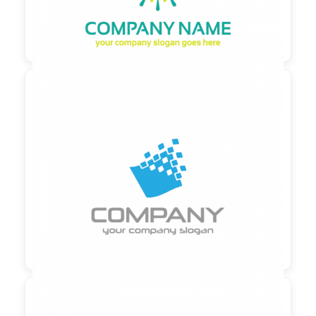

90,00 €
zzgl. MwSt