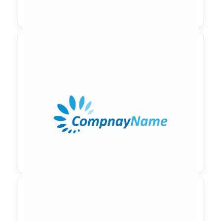

90,00 €
zzgl. MwSt