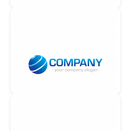

90,00 €
zzgl. MwSt
