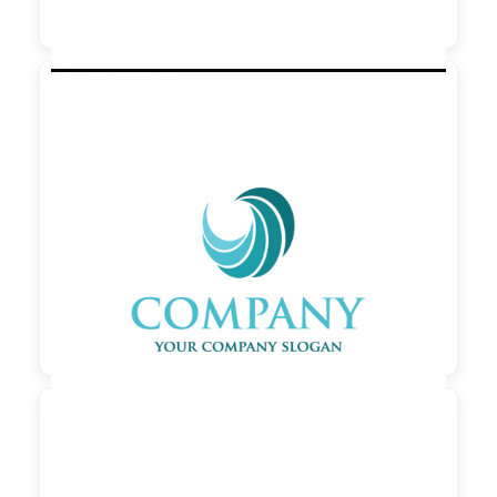

90,00 €
zzgl. MwSt