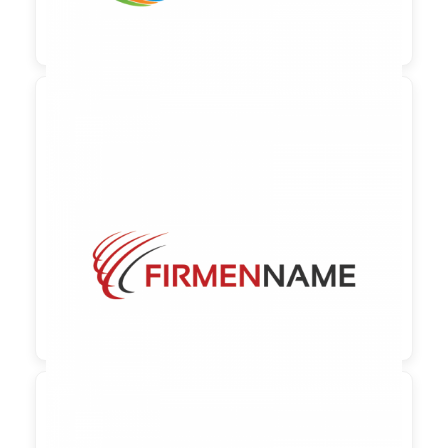

90,00 €
zzgl. MwSt