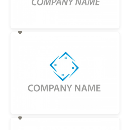

60,00 €
zzgl. MwSt

60,00 €
zzgl. MwSt