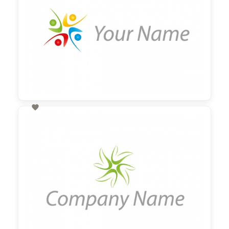

60,00 €
zzgl. MwSt