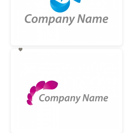

60,00 €
zzgl. MwSt