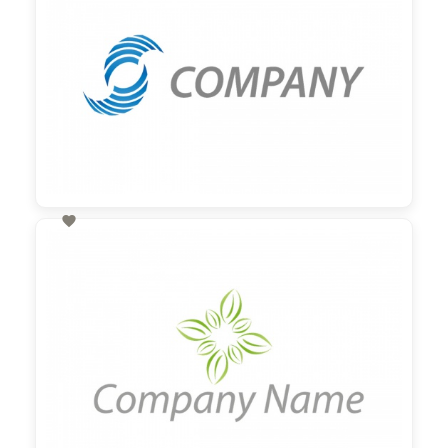

60,00 €
zzgl. MwSt