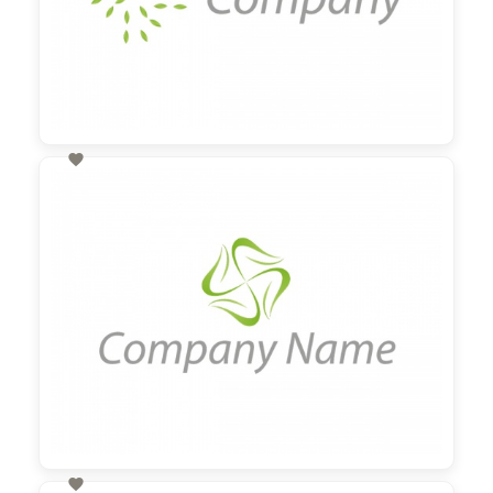

60,00 €
zzgl. MwSt
