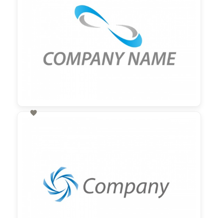

60,00 €
zzgl. MwSt