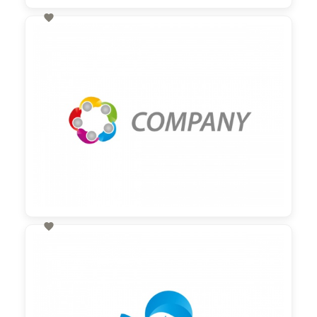

60,00 €
zzgl. MwSt

60,00 €
zzgl. MwSt