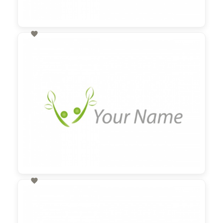

60,00 €
zzgl. MwSt

60,00 €
zzgl. MwSt