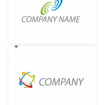

60,00 €
zzgl. MwSt