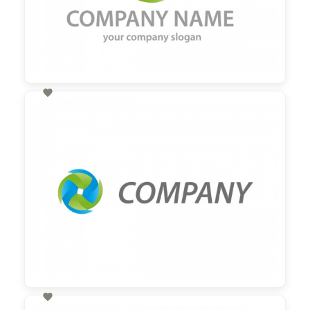

60,00 €
zzgl. MwSt
