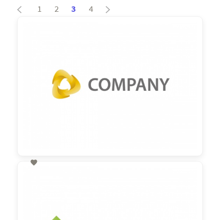
1
2
3
4

60,00 €
zzgl. MwSt