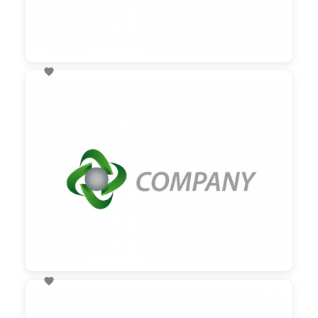

60,00 €
zzgl. MwSt

60,00 €
zzgl. MwSt