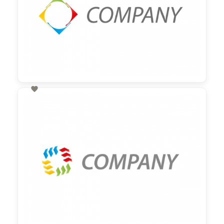

60,00 €
zzgl. MwSt