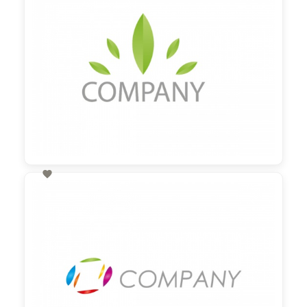

60,00 €
zzgl. MwSt