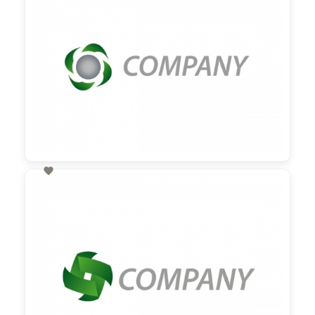

60,00 €
zzgl. MwSt