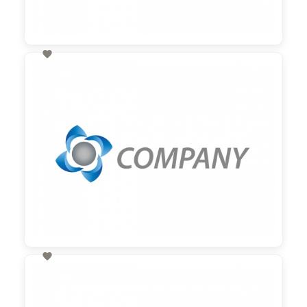

60,00 €
zzgl. MwSt

60,00 €
zzgl. MwSt