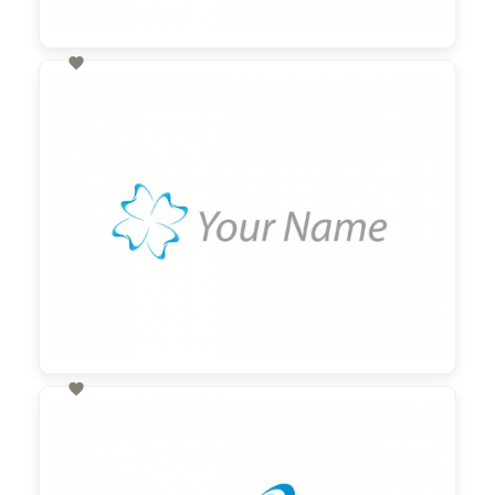

60,00 €
zzgl. MwSt

60,00 €
zzgl. MwSt