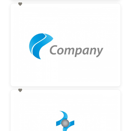

60,00 €
zzgl. MwSt

60,00 €
zzgl. MwSt