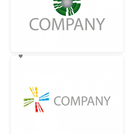

60,00 €
zzgl. MwSt