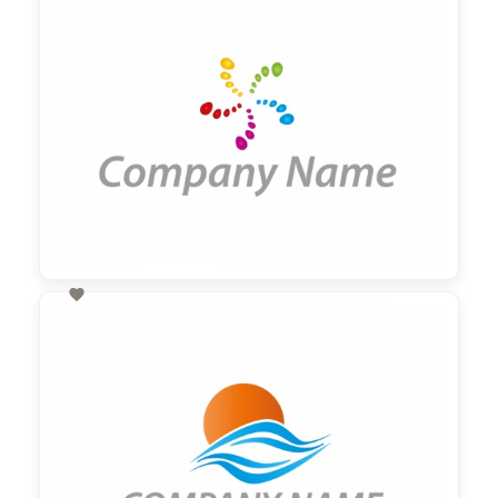

60,00 €
zzgl. MwSt