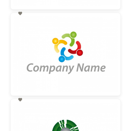

60,00 €
zzgl. MwSt

60,00 €
zzgl. MwSt