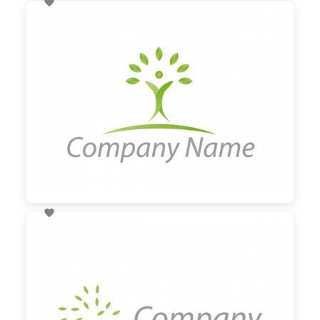

60,00 €
zzgl. MwSt

60,00 €
zzgl. MwSt