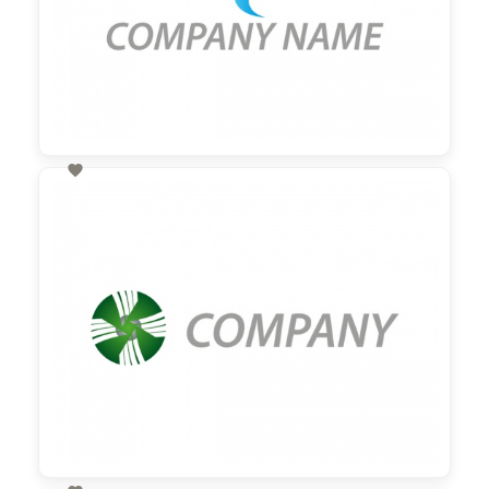

60,00 €
zzgl. MwSt