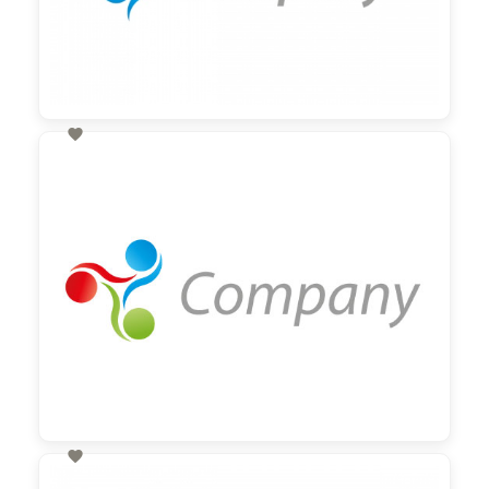

60,00 €
zzgl. MwSt

60,00 €
zzgl. MwSt