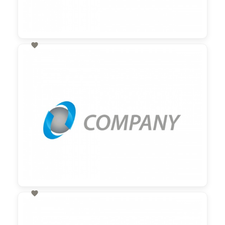

60,00 €
zzgl. MwSt

60,00 €
zzgl. MwSt