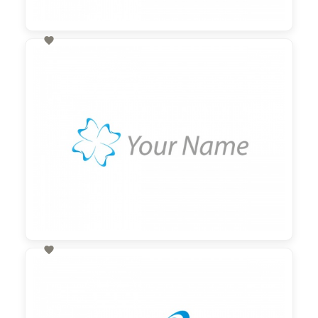

60,00 €
zzgl. MwSt

60,00 €
zzgl. MwSt