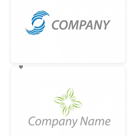

60,00 €
zzgl. MwSt