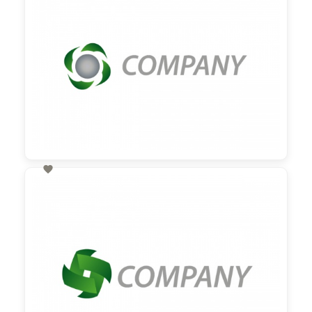

60,00 €
zzgl. MwSt