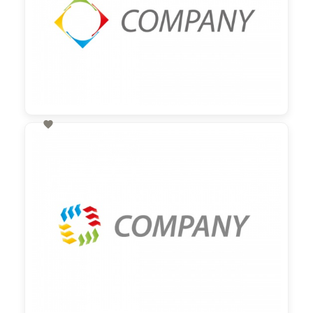

60,00 €
zzgl. MwSt