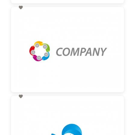

60,00 €
zzgl. MwSt

60,00 €
zzgl. MwSt