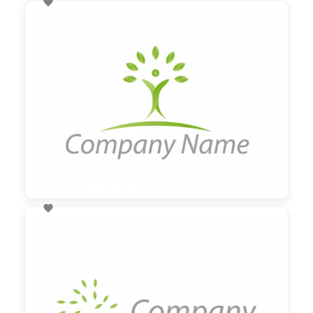

60,00 €
zzgl. MwSt

60,00 €
zzgl. MwSt