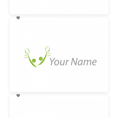

60,00 €
zzgl. MwSt

60,00 €
zzgl. MwSt