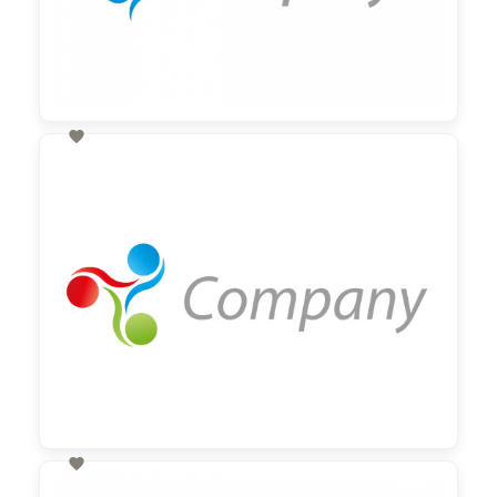

60,00 €
zzgl. MwSt

60,00 €
zzgl. MwSt