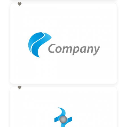

60,00 €
zzgl. MwSt

60,00 €
zzgl. MwSt