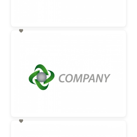

60,00 €
zzgl. MwSt

60,00 €
zzgl. MwSt