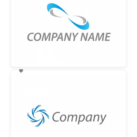

60,00 €
zzgl. MwSt