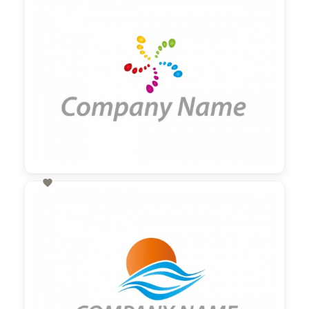

60,00 €
zzgl. MwSt