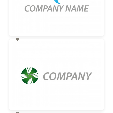

60,00 €
zzgl. MwSt