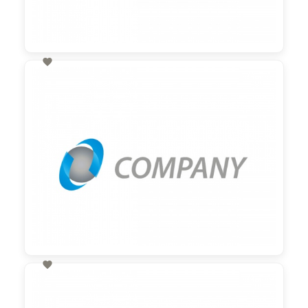

60,00 €
zzgl. MwSt

60,00 €
zzgl. MwSt