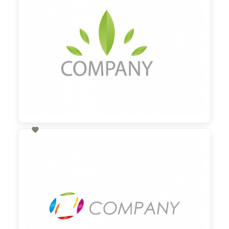

60,00 €
zzgl. MwSt