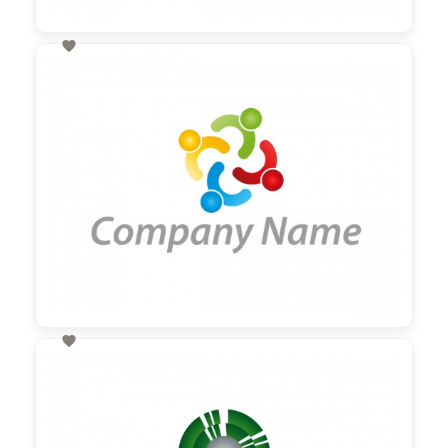

60,00 €
zzgl. MwSt

60,00 €
zzgl. MwSt