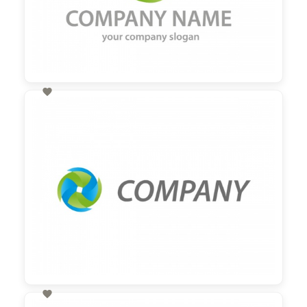

60,00 €
zzgl. MwSt
