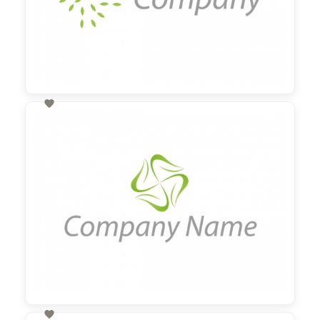

60,00 €
zzgl. MwSt
