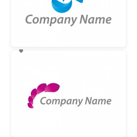

60,00 €
zzgl. MwSt