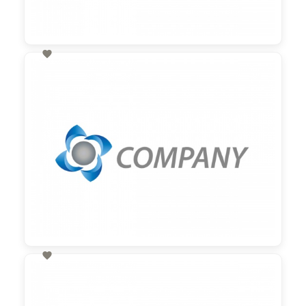

60,00 €
zzgl. MwSt

60,00 €
zzgl. MwSt