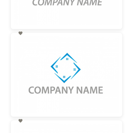

60,00 €
zzgl. MwSt

60,00 €
zzgl. MwSt