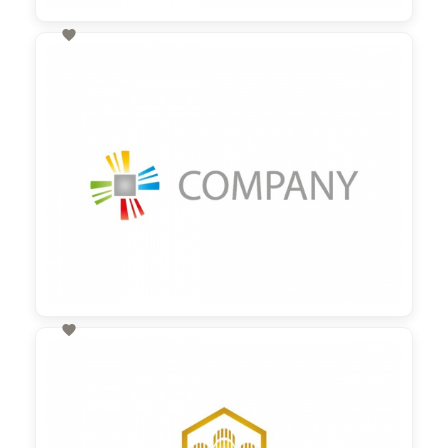

60,00 €
zzgl. MwSt

60,00 €
zzgl. MwSt