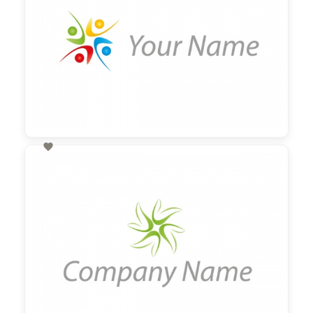

60,00 €
zzgl. MwSt