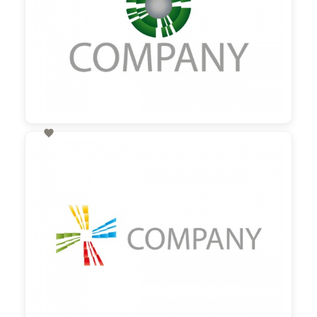

60,00 €
zzgl. MwSt