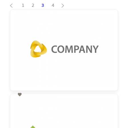
1
2
3
4

60,00 €
zzgl. MwSt