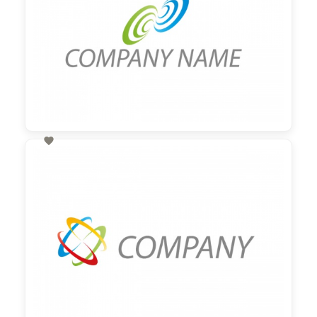

60,00 €
zzgl. MwSt