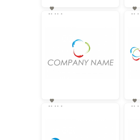


60,00 €
60,0
zzgl. MwSt


60,00 €
60,0
zzgl. MwSt