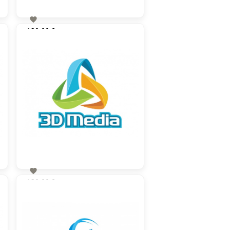

130,00 €
zzgl. MwSt

130,00 €
zzgl. MwSt