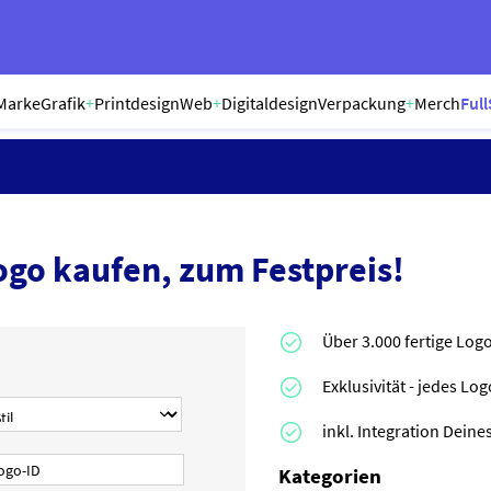
Marke
Grafik
+
Printdesign
Web
+
Digitaldesign
Verpackung
+
Merch
Full
ogo kaufen, zum Festpreis!
Über 3.000 fertige Log
Exklusivität - jedes Lo
inkl. Integration Dei
Kategorien