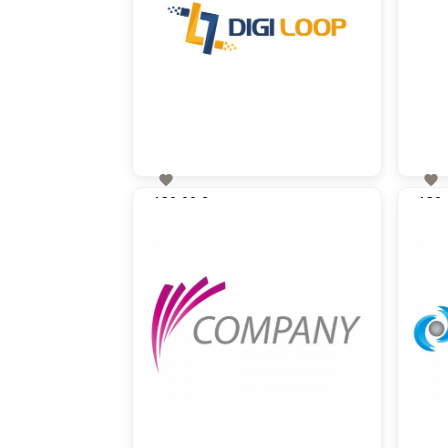


130,00 €
130,
zzgl. MwSt