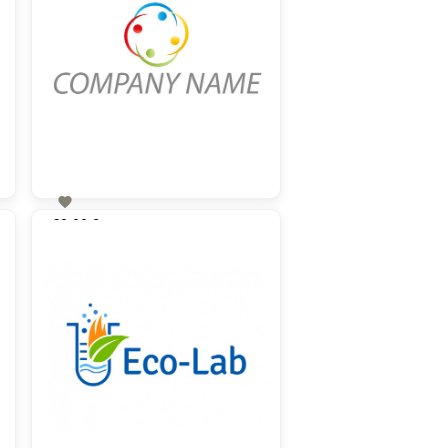

60,00 €
zzgl. MwSt