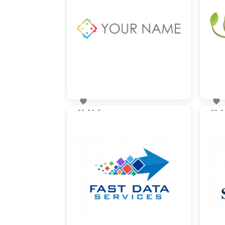


60,00 €
60,0
zzgl. MwSt