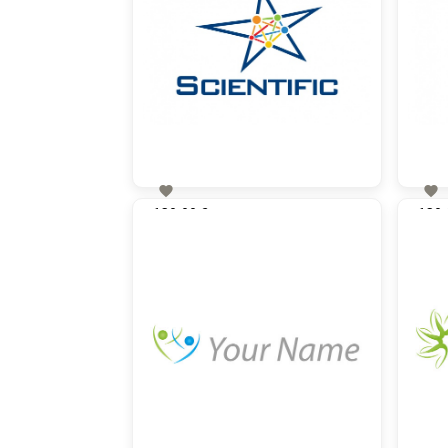


130,00 €
130,
zzgl. MwSt