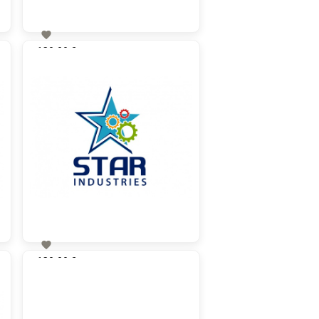

130,00 €
zzgl. MwSt

130,00 €
zzgl. MwSt