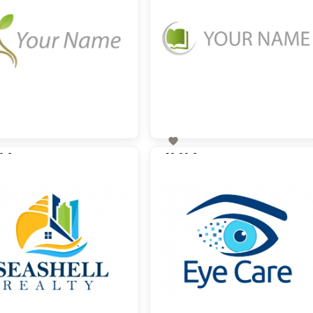

0 €
60,00 €
zzgl. MwSt
zzgl. MwSt