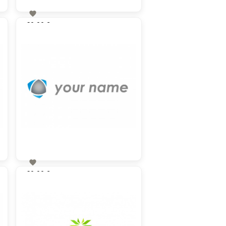

60,00 €
zzgl. MwSt

60,00 €
zzgl. MwSt