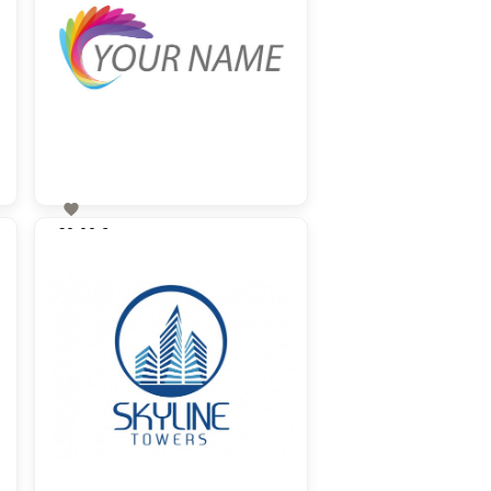

60,00 €
zzgl. MwSt