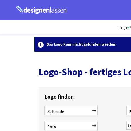
Logo
+

Das Logo kann nicht gefunden werden.
Logo-Shop - fertiges L
Logo finden