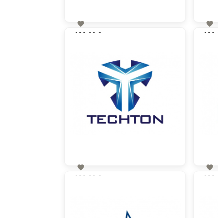


130,00 €
130,
zzgl. MwSt


130,00 €
130,
zzgl. MwSt