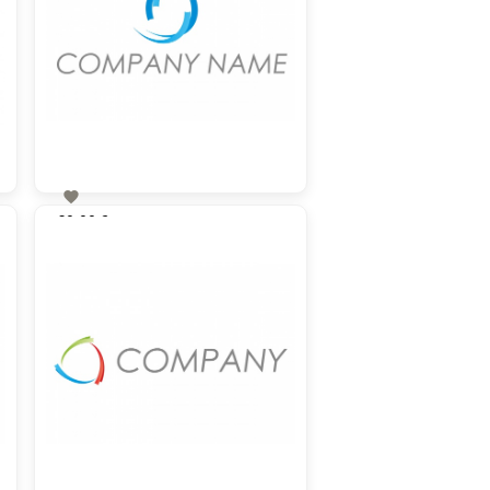

60,00 €
zzgl. MwSt