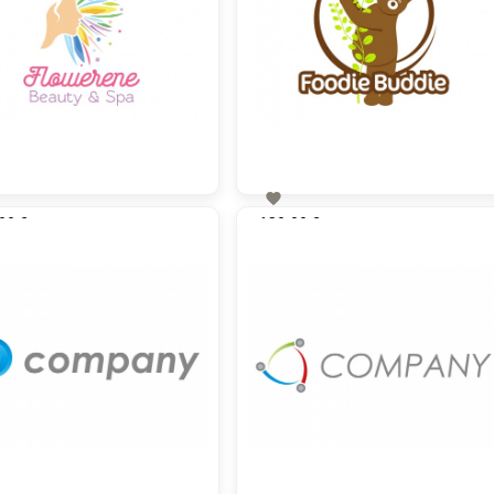

00 €
130,00 €
zzgl. MwSt
zzgl. MwSt