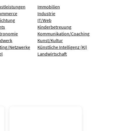
nstleistungen
Immobilien
ommerce
Industrie
richtung
IT/Web
nts
Kinderbetreuung
tronomie
Kommunikation/Coaching
dwerk
Kunst/Kultur
ting/Netzwerke
Künstliche Intelligenz (KI)
el
Landwirtschaft