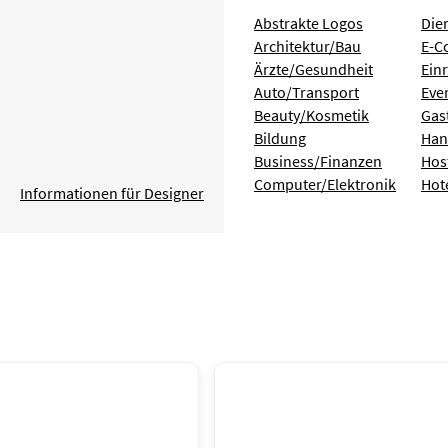
Abstrakte Logos
Die
Architektur/Bau
E-C
Ärzte/Gesundheit
Ein
Auto/Transport
Eve
Beauty/Kosmetik
Gas
Bildung
Han
Business/Finanzen
Hos
Computer/Elektronik
Hot
Informationen für Designer