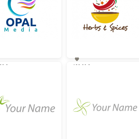

00 €
130,00 €
zzgl. MwSt
zzgl. MwSt