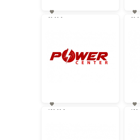


60,00 €
60,0
zzgl. MwSt


130,00 €
130,
zzgl. MwSt