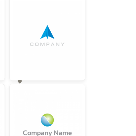

90,00 €
zzgl. MwSt