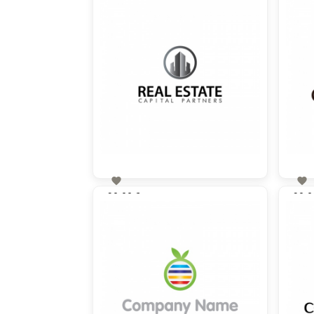


90,00 €
90,0
zzgl. MwSt