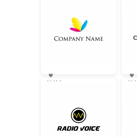


90,00 €
90,0
zzgl. MwSt