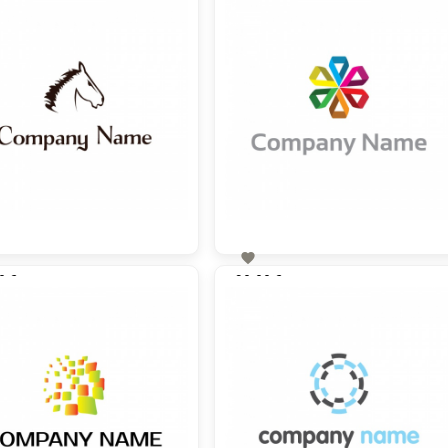

0 €
90,00 €
zzgl. MwSt
zzgl. MwSt