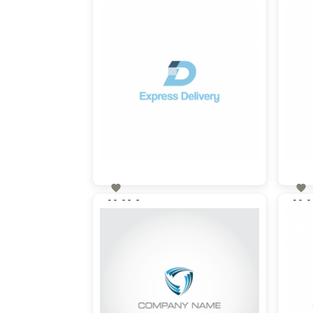


90,00 €
90,0
zzgl. MwSt