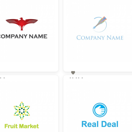

0 €
90,00 €
zzgl. MwSt
zzgl. MwSt