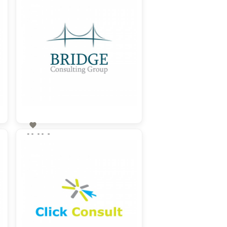

90,00 €
zzgl. MwSt