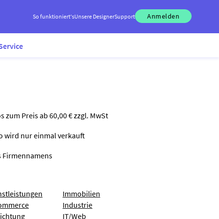
Anmelden
So funktioniert's
Unsere Designer
Support
Service
os zum Preis ab 60,00 € zzgl. MwSt
go wird nur einmal verkauft
nes Firmennamens
nstleistungen
Immobilien
ommerce
Industrie
richtung
IT/Web