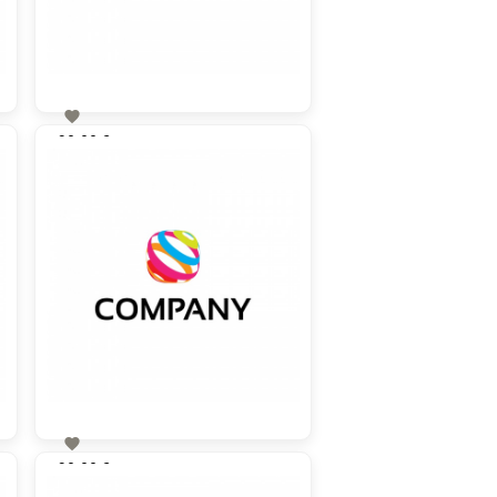

90,00 €
zzgl. MwSt

90,00 €
zzgl. MwSt