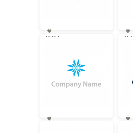


90,00 €
90,0
zzgl. MwSt


90,00 €
90,0
zzgl. MwSt