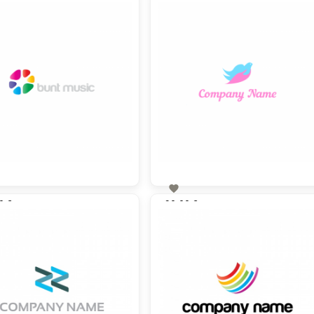

0 €
90,00 €
zzgl. MwSt
zzgl. MwSt