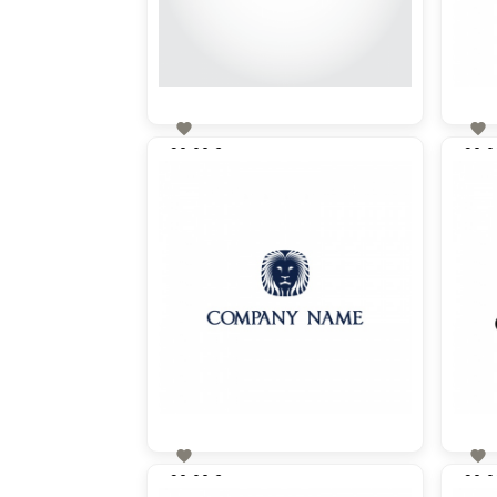


90,00 €
90,0
zzgl. MwSt


90,00 €
90,0
zzgl. MwSt