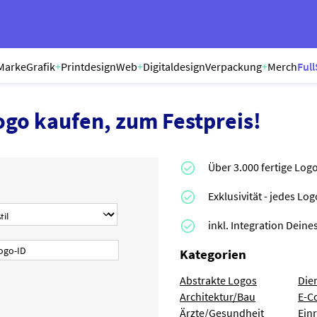
Marke
Grafik
+
Printdesign
Web
+
Digitaldesign
Verpackung
+
Merch
Full
ogo kaufen, zum Festpreis!
Über 3.000 fertige Log
Exklusivität - jedes Lo
inkl. Integration Dei
Kategorien
Abstrakte Logos
Die
Architektur/Bau
E-C
Ärzte/Gesundheit
Ein