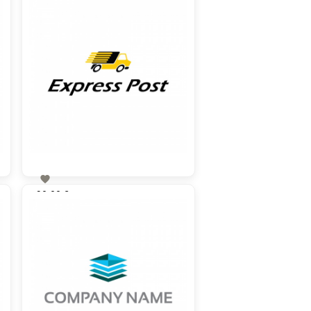

90,00 €
zzgl. MwSt