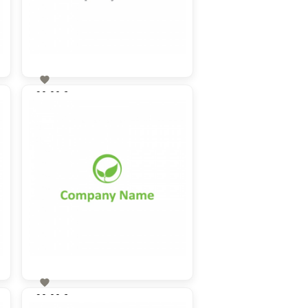

90,00 €
zzgl. MwSt

90,00 €
zzgl. MwSt