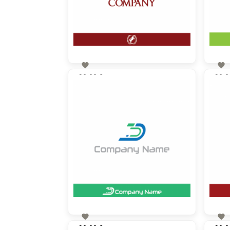


90,00 €
90,0
zzgl. MwSt


90,00 €
90,0
zzgl. MwSt