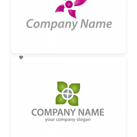

60,00 €
zzgl. MwSt