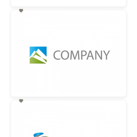

60,00 €
zzgl. MwSt

60,00 €
zzgl. MwSt