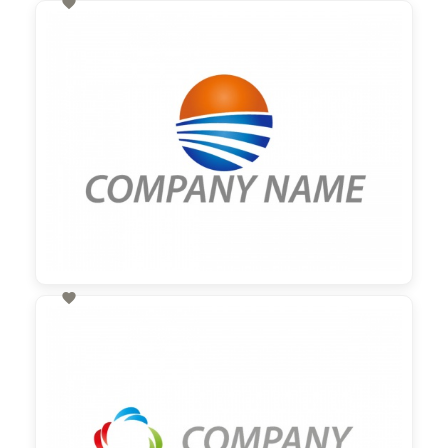

60,00 €
zzgl. MwSt

60,00 €
zzgl. MwSt