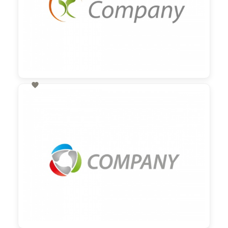

60,00 €
zzgl. MwSt