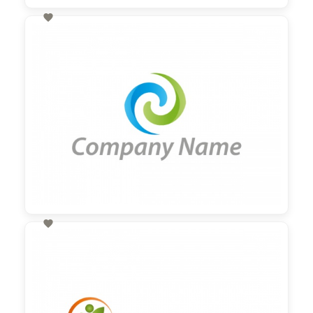

60,00 €
zzgl. MwSt

60,00 €
zzgl. MwSt