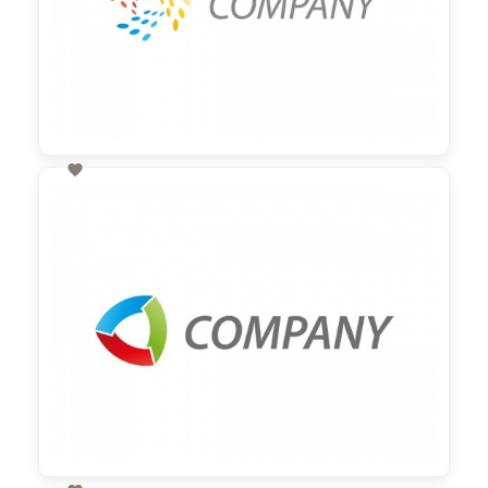

60,00 €
zzgl. MwSt