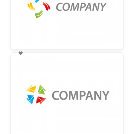

60,00 €
zzgl. MwSt