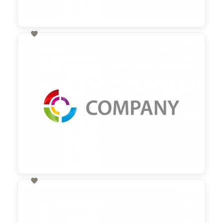

60,00 €
zzgl. MwSt

60,00 €
zzgl. MwSt