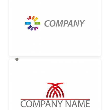

60,00 €
zzgl. MwSt