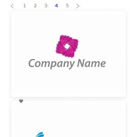
1
2
3
4
5

60,00 €
zzgl. MwSt