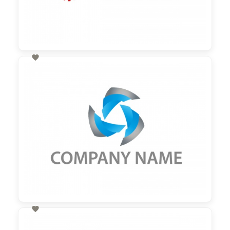

60,00 €
zzgl. MwSt

60,00 €
zzgl. MwSt