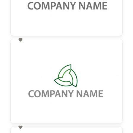

60,00 €
zzgl. MwSt
