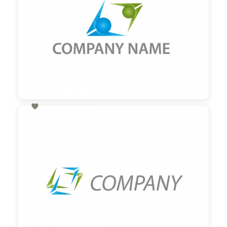

60,00 €
zzgl. MwSt