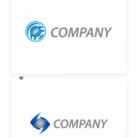

60,00 €
zzgl. MwSt