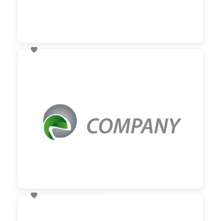

60,00 €
zzgl. MwSt

60,00 €
zzgl. MwSt