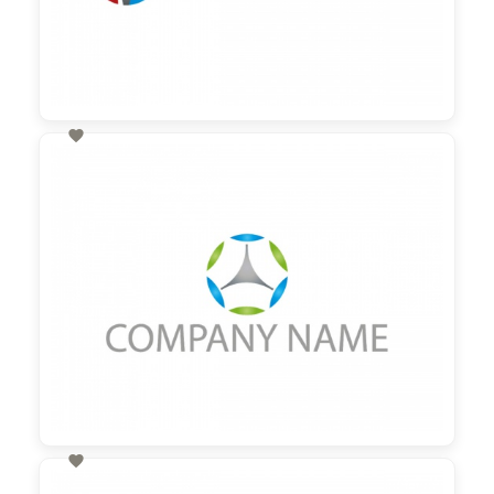

60,00 €
zzgl. MwSt

60,00 €
zzgl. MwSt