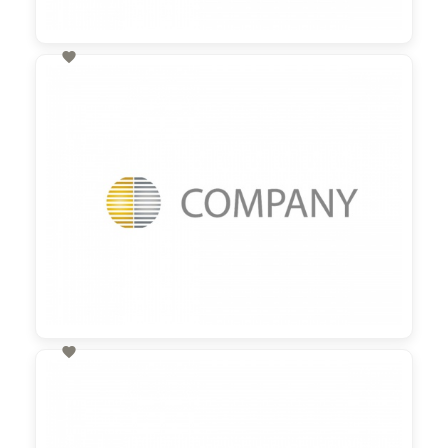

60,00 €
zzgl. MwSt

60,00 €
zzgl. MwSt