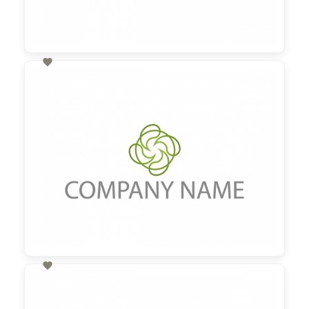

60,00 €
zzgl. MwSt

60,00 €
zzgl. MwSt