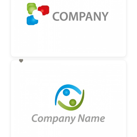

60,00 €
zzgl. MwSt