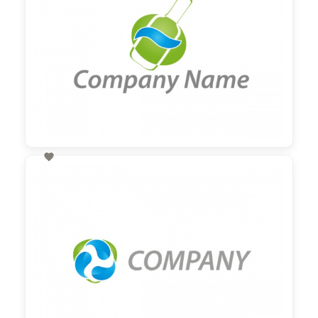

60,00 €
zzgl. MwSt