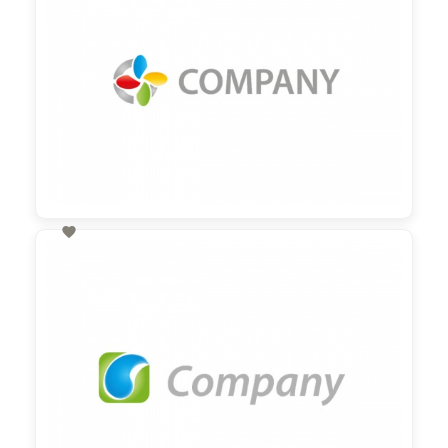

60,00 €
zzgl. MwSt