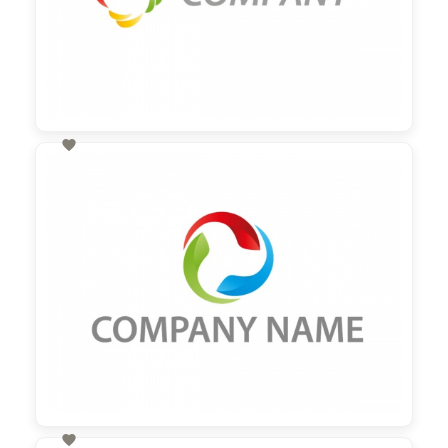

60,00 €
zzgl. MwSt
