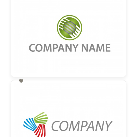

60,00 €
zzgl. MwSt