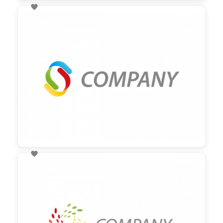

60,00 €
zzgl. MwSt

60,00 €
zzgl. MwSt