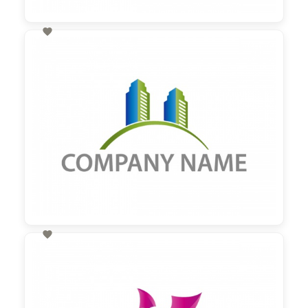

60,00 €
zzgl. MwSt

60,00 €
zzgl. MwSt