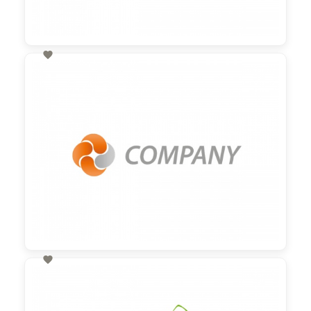

60,00 €
zzgl. MwSt

60,00 €
zzgl. MwSt