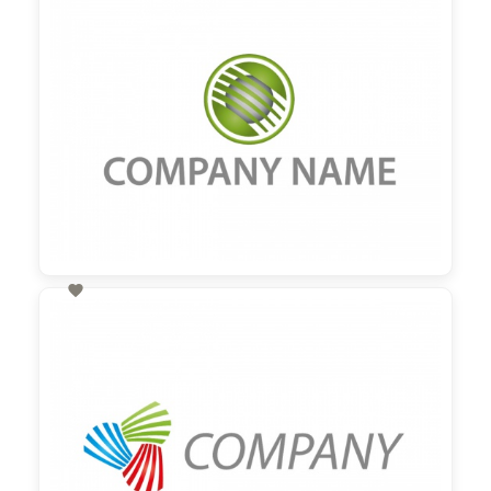

60,00 €
zzgl. MwSt