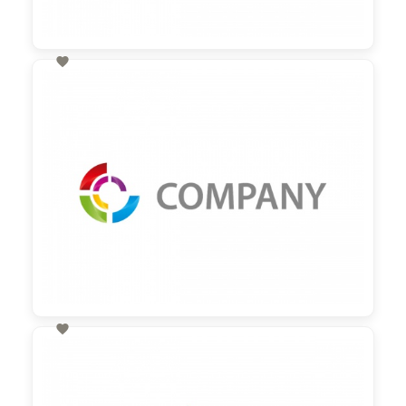

60,00 €
zzgl. MwSt

60,00 €
zzgl. MwSt