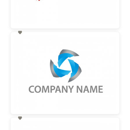

60,00 €
zzgl. MwSt

60,00 €
zzgl. MwSt