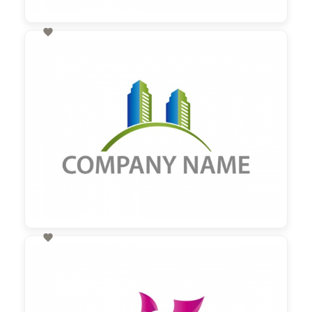

60,00 €
zzgl. MwSt

60,00 €
zzgl. MwSt