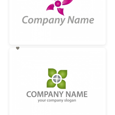

60,00 €
zzgl. MwSt