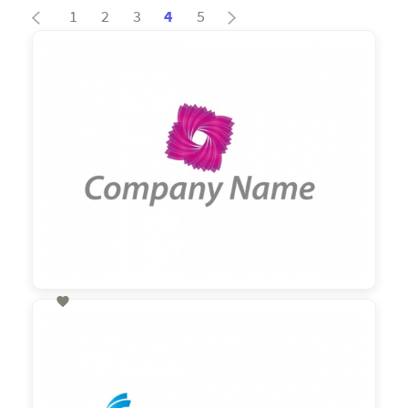
1
2
3
4
5

60,00 €
zzgl. MwSt