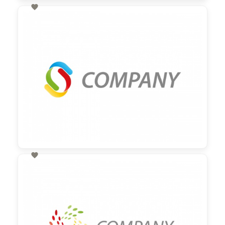

60,00 €
zzgl. MwSt

60,00 €
zzgl. MwSt