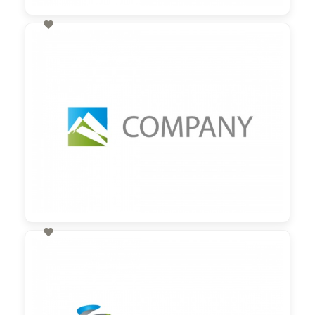

60,00 €
zzgl. MwSt

60,00 €
zzgl. MwSt