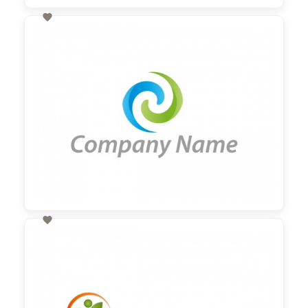

60,00 €
zzgl. MwSt

60,00 €
zzgl. MwSt