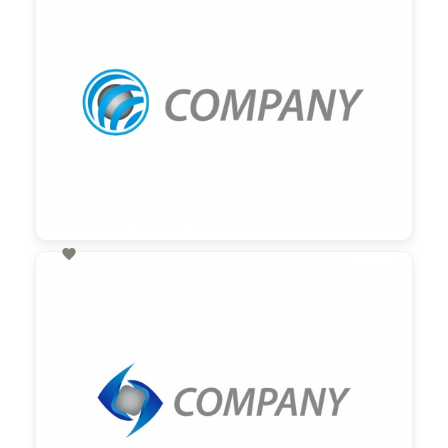

60,00 €
zzgl. MwSt