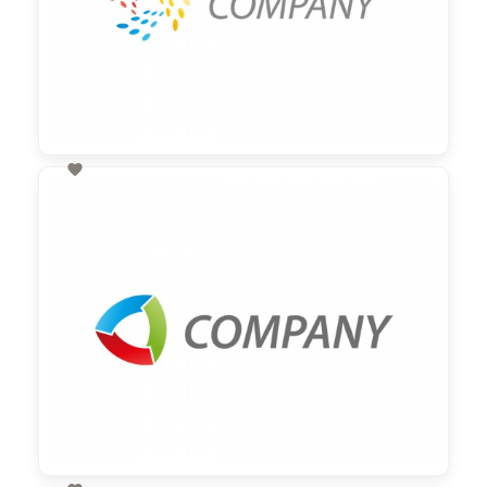

60,00 €
zzgl. MwSt