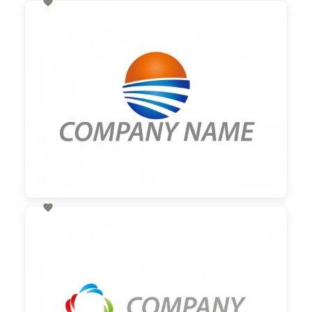

60,00 €
zzgl. MwSt

60,00 €
zzgl. MwSt