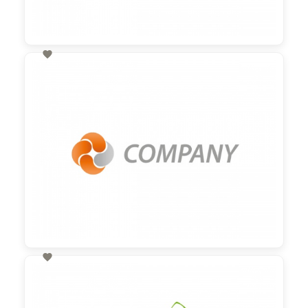

60,00 €
zzgl. MwSt

60,00 €
zzgl. MwSt