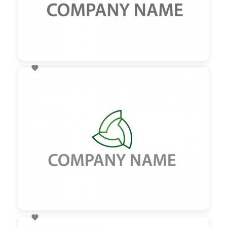

60,00 €
zzgl. MwSt
