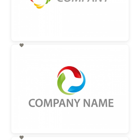

60,00 €
zzgl. MwSt
