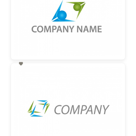

60,00 €
zzgl. MwSt