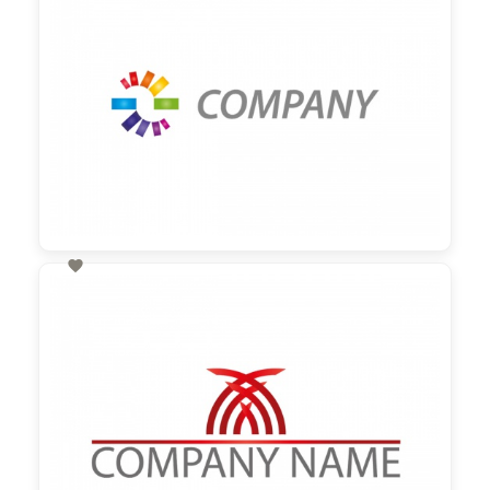

60,00 €
zzgl. MwSt