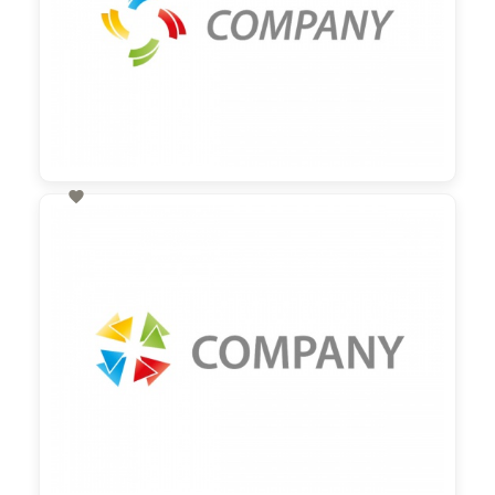

60,00 €
zzgl. MwSt