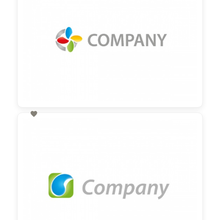

60,00 €
zzgl. MwSt