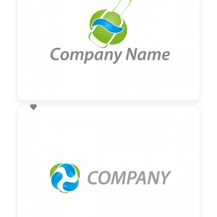

60,00 €
zzgl. MwSt