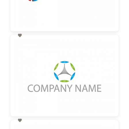

60,00 €
zzgl. MwSt

60,00 €
zzgl. MwSt