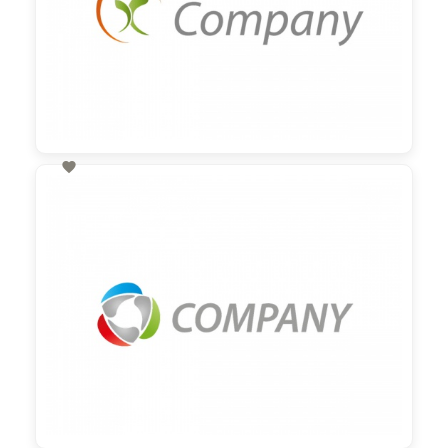

60,00 €
zzgl. MwSt