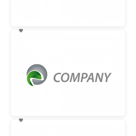

60,00 €
zzgl. MwSt

60,00 €
zzgl. MwSt