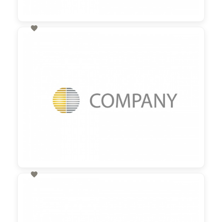

60,00 €
zzgl. MwSt

60,00 €
zzgl. MwSt