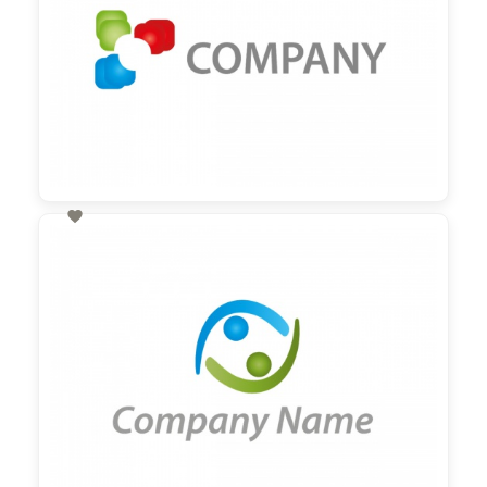

60,00 €
zzgl. MwSt