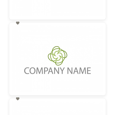

60,00 €
zzgl. MwSt

60,00 €
zzgl. MwSt