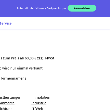
Anmelden
So funktioniert's
Unsere Designer
Support
Service
os zum Preis ab 60,00 € zzgl. MwSt
go wird nur einmal verkauft
nes Firmennamens
nstleistungen
Immobilien
ommerce
Industrie
richtung
IT/Web