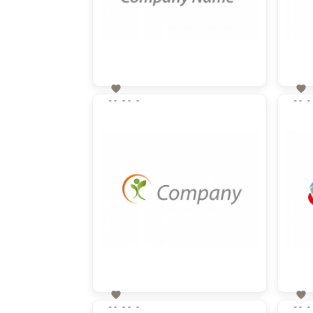


60,00 €
60,0
zzgl. MwSt


60,00 €
60,0
zzgl. MwSt