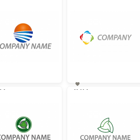

0 €
60,00 €
zzgl. MwSt
zzgl. MwSt