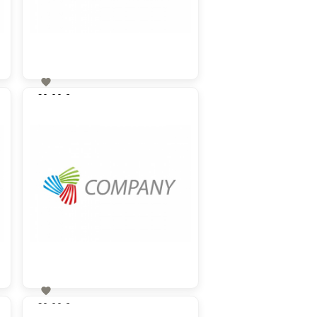

60,00 €
zzgl. MwSt

60,00 €
zzgl. MwSt