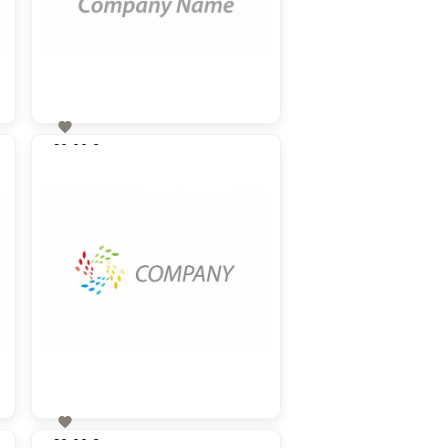

60,00 €
zzgl. MwSt

60,00 €
zzgl. MwSt