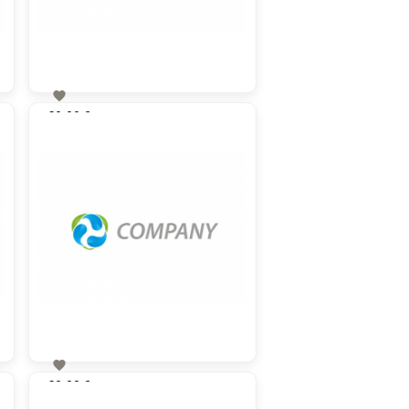

60,00 €
zzgl. MwSt

60,00 €
zzgl. MwSt