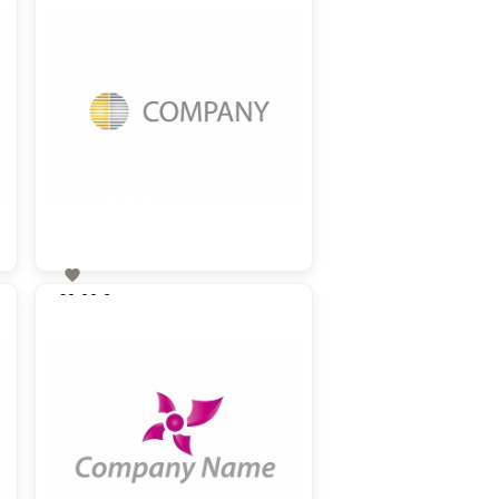

60,00 €
zzgl. MwSt