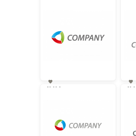


60,00 €
60,0
zzgl. MwSt