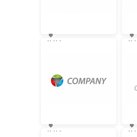


60,00 €
60,0
zzgl. MwSt


60,00 €
60,0
zzgl. MwSt