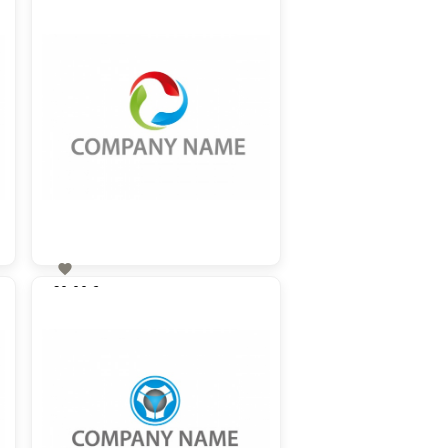

60,00 €
zzgl. MwSt