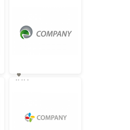

60,00 €
zzgl. MwSt