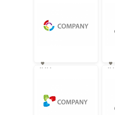


60,00 €
60,0
zzgl. MwSt