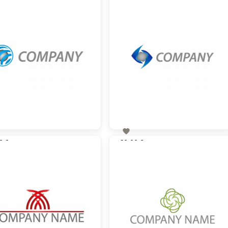

0 €
60,00 €
zzgl. MwSt
zzgl. MwSt