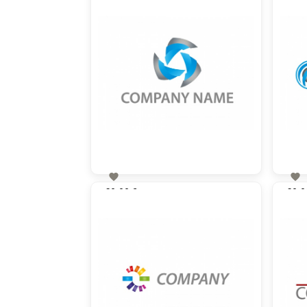


60,00 €
60,0
zzgl. MwSt