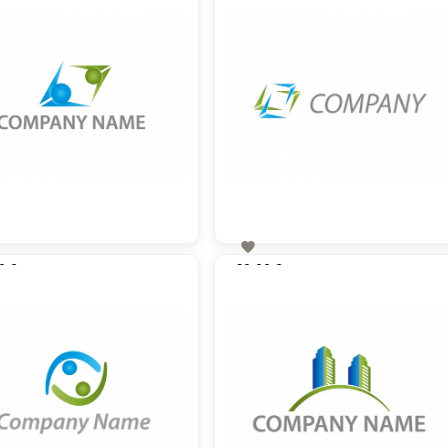

0 €
60,00 €
zzgl. MwSt
zzgl. MwSt