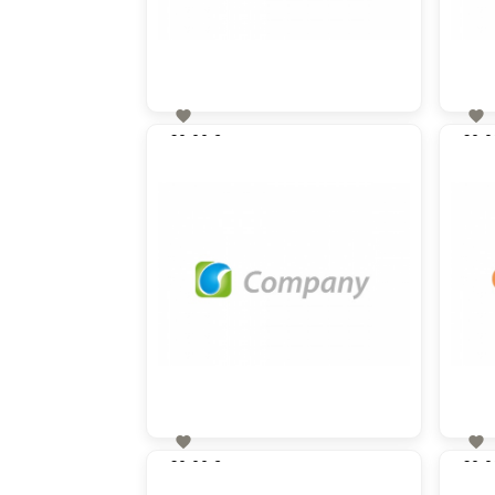


60,00 €
60,0
zzgl. MwSt


60,00 €
60,0
zzgl. MwSt