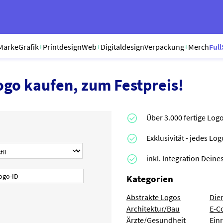
Marke
Grafik
+
Printdesign
Web
+
Digitaldesign
Verpackung
+
Merch
Full
ogo kaufen, zum Festpreis!
Über 3.000 fertige Log
Exklusivität - jedes Lo
inkl. Integration Dei
Kategorien
Abstrakte Logos
Die
Architektur/Bau
E-C
Ärzte/Gesundheit
Ein