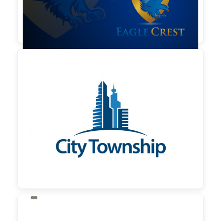

190,00 €
zzgl. MwSt

130,00 €
zzgl. MwSt