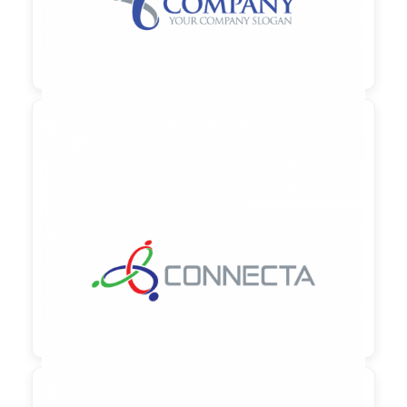

90,00 €
zzgl. MwSt