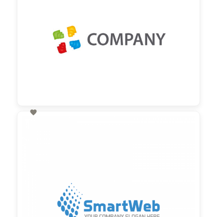

60,00 €
zzgl. MwSt