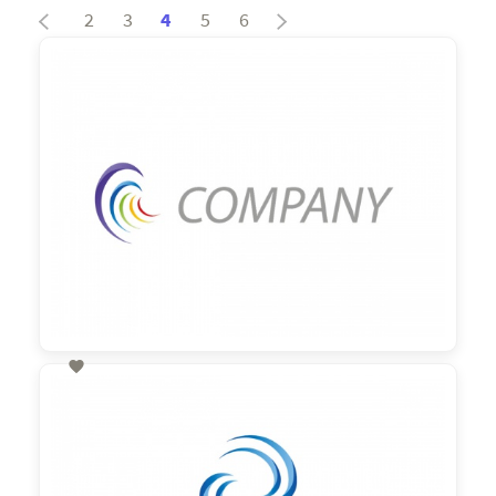
2
3
4
5
6

60,00 €
zzgl. MwSt