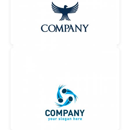

90,00 €
zzgl. MwSt