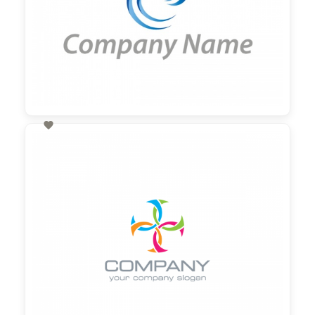

60,00 €
zzgl. MwSt