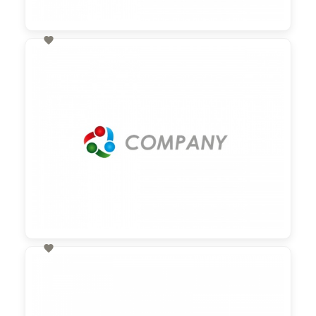

60,00 €
zzgl. MwSt

60,00 €
zzgl. MwSt