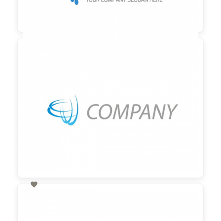

90,00 €
zzgl. MwSt

60,00 €
zzgl. MwSt