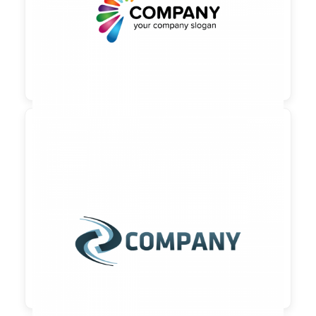

90,00 €
zzgl. MwSt