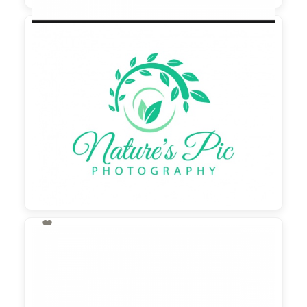

90,00 €
zzgl. MwSt

130,00 €
zzgl. MwSt