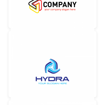

90,00 €
zzgl. MwSt