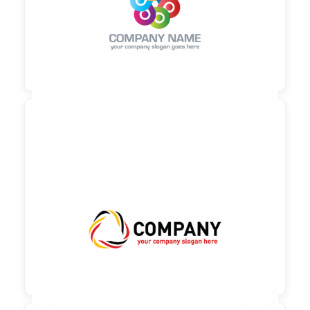

90,00 €
zzgl. MwSt