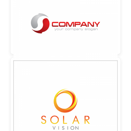

90,00 €
zzgl. MwSt