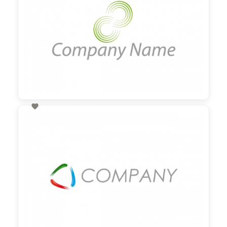

60,00 €
zzgl. MwSt