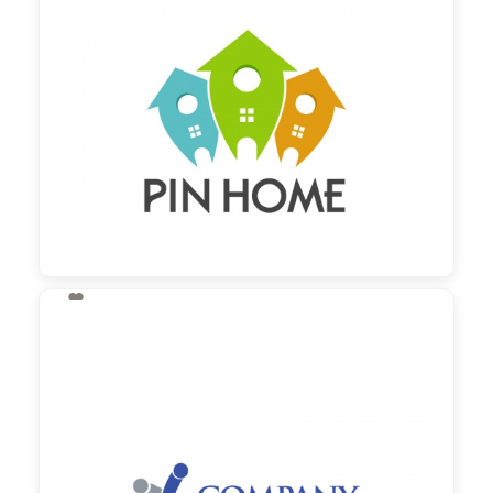

130,00 €
zzgl. MwSt