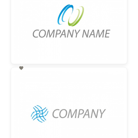

60,00 €
zzgl. MwSt