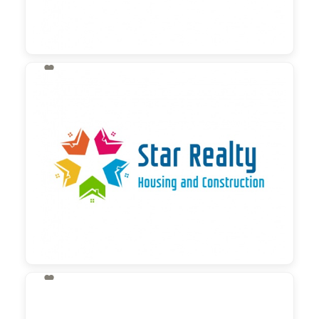

130,00 €
zzgl. MwSt

130,00 €
zzgl. MwSt