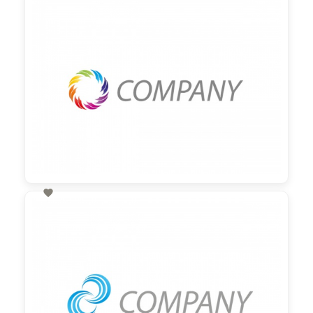

90,00 €
zzgl. MwSt

60,00 €
zzgl. MwSt