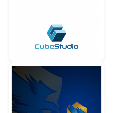

90,00 €
zzgl. MwSt

90,00 €
zzgl. MwSt