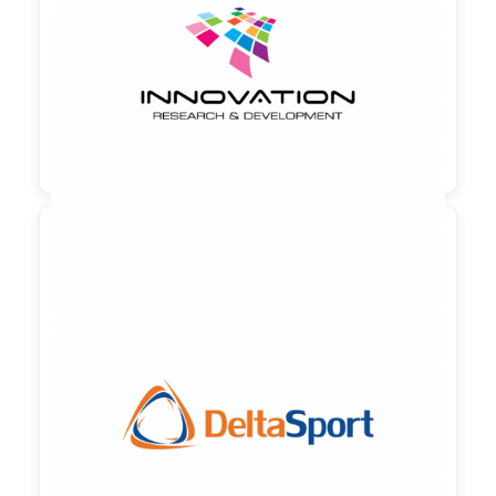
90,00 €
zzgl. MwSt

90,00 €
zzgl. MwSt