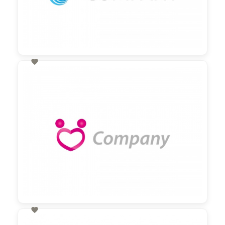

60,00 €
zzgl. MwSt

60,00 €
zzgl. MwSt