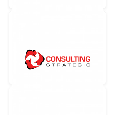

90,00 €
zzgl. MwSt
