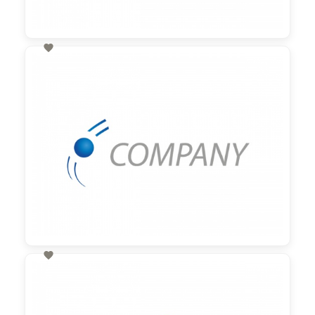

60,00 €
zzgl. MwSt

60,00 €
zzgl. MwSt