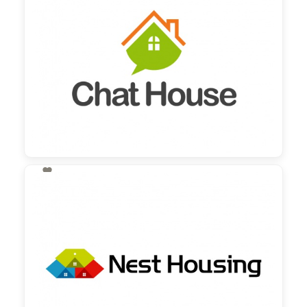

130,00 €
zzgl. MwSt