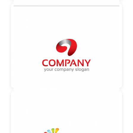

90,00 €
zzgl. MwSt

90,00 €
zzgl. MwSt