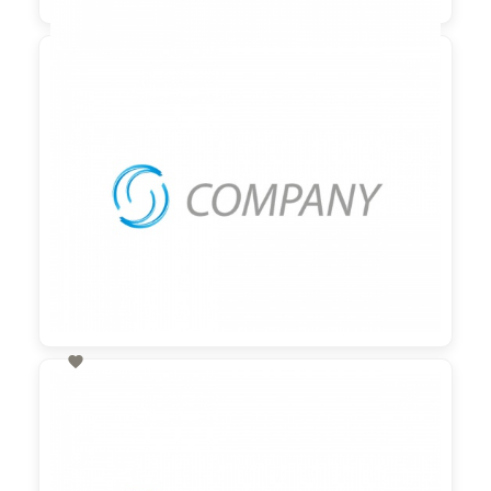

90,00 €
zzgl. MwSt

60,00 €
zzgl. MwSt