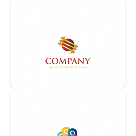

90,00 €
zzgl. MwSt

90,00 €
zzgl. MwSt