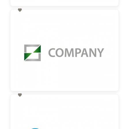

60,00 €
zzgl. MwSt

60,00 €
zzgl. MwSt