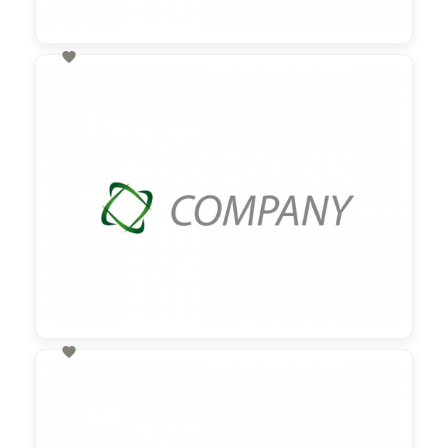

60,00 €
zzgl. MwSt

60,00 €
zzgl. MwSt