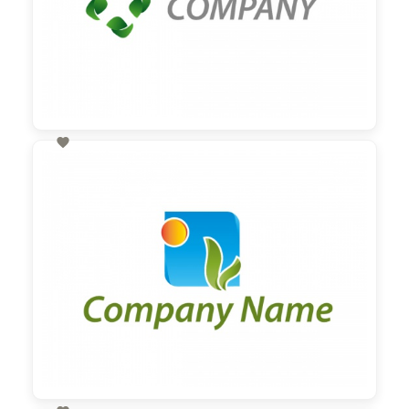

60,00 €
zzgl. MwSt