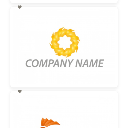

60,00 €
zzgl. MwSt

60,00 €
zzgl. MwSt