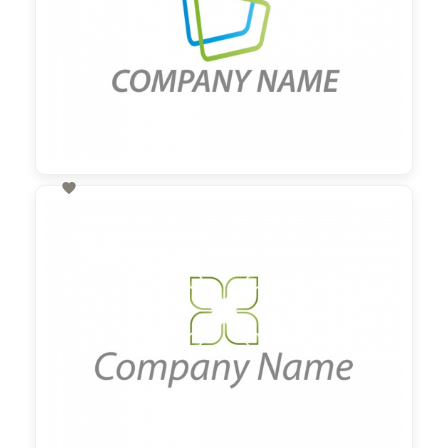

60,00 €
zzgl. MwSt