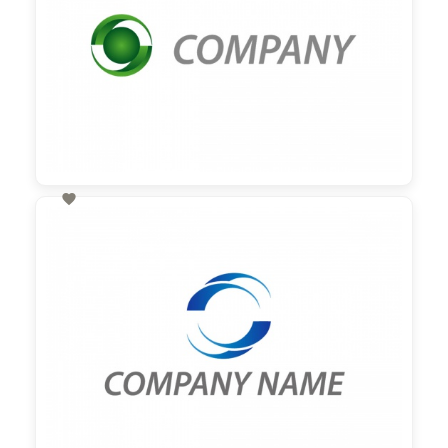

60,00 €
zzgl. MwSt