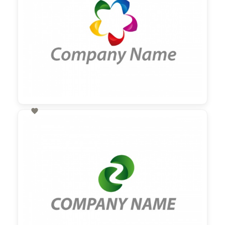

60,00 €
zzgl. MwSt