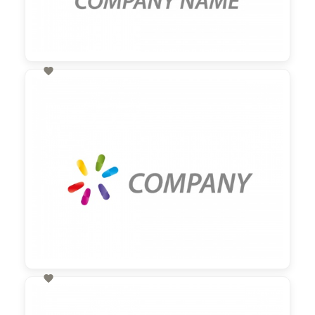

60,00 €
zzgl. MwSt

60,00 €
zzgl. MwSt