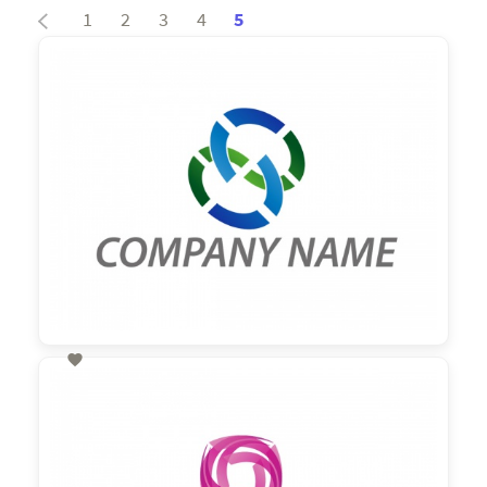
1
2
3
4
5

60,00 €
zzgl. MwSt