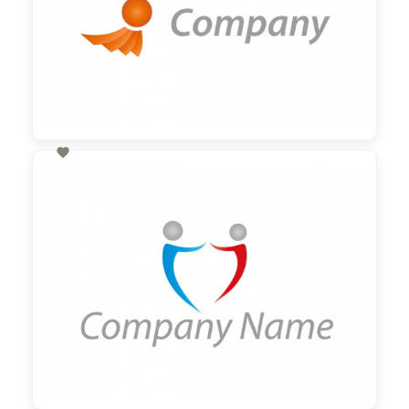

60,00 €
zzgl. MwSt