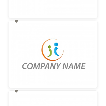

60,00 €
zzgl. MwSt

60,00 €
zzgl. MwSt