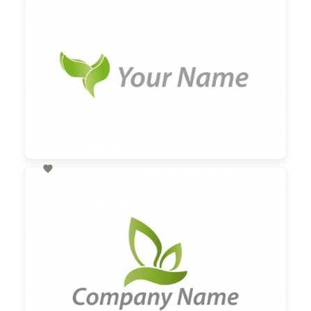

60,00 €
zzgl. MwSt