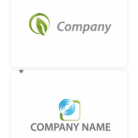

60,00 €
zzgl. MwSt