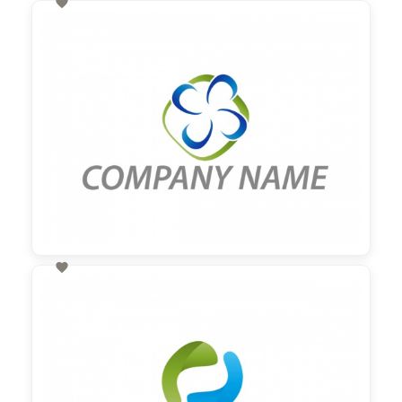

60,00 €
zzgl. MwSt

60,00 €
zzgl. MwSt