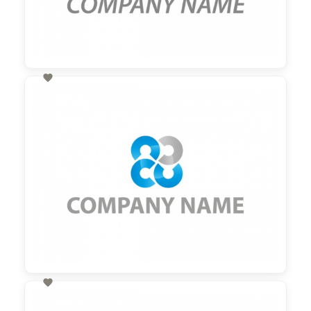

60,00 €
zzgl. MwSt

60,00 €
zzgl. MwSt