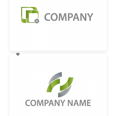

60,00 €
zzgl. MwSt