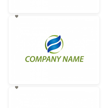

60,00 €
zzgl. MwSt

60,00 €
zzgl. MwSt