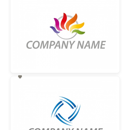

60,00 €
zzgl. MwSt