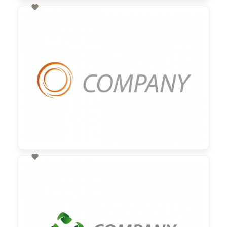

60,00 €
zzgl. MwSt

60,00 €
zzgl. MwSt