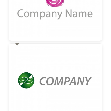

60,00 €
zzgl. MwSt