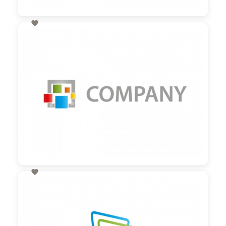

60,00 €
zzgl. MwSt

60,00 €
zzgl. MwSt