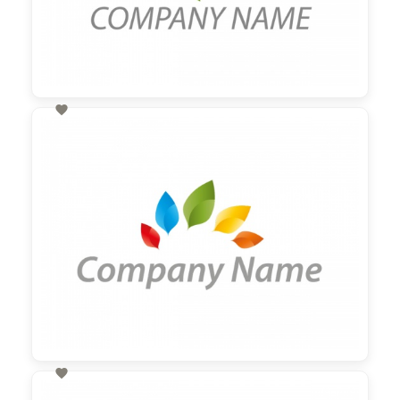

60,00 €
zzgl. MwSt

60,00 €
zzgl. MwSt