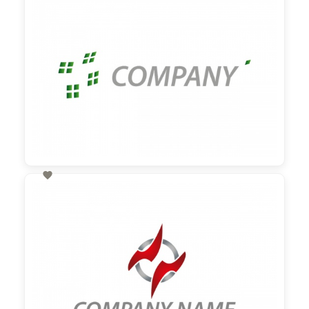

60,00 €
zzgl. MwSt