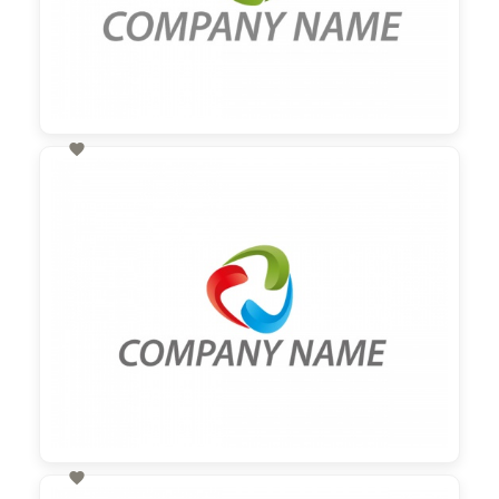

60,00 €
zzgl. MwSt
