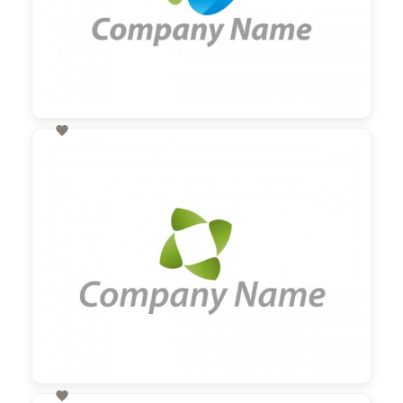

60,00 €
zzgl. MwSt
