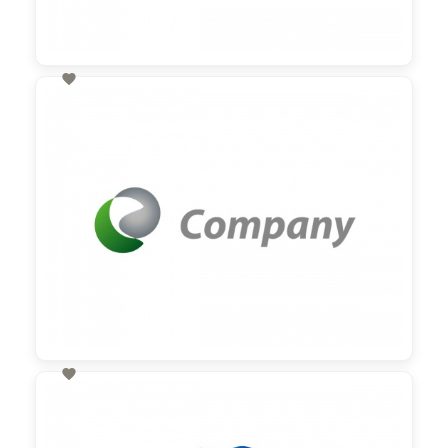

60,00 €
zzgl. MwSt

60,00 €
zzgl. MwSt