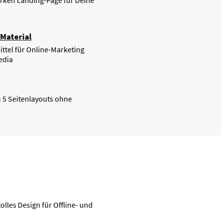
arken Landing-Page für Deine
Material
tel für Online-Marketing
edia
u 5 Seitenlayouts ohne
olles Design für Offline- und