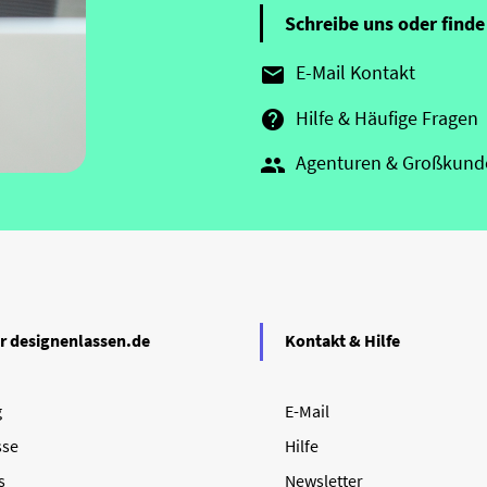
Schreibe uns oder finde 
E-Mail Kontakt

Hilfe & Häufige Fragen

Agenturen & Großkund

r designenlassen.de
Kontakt & Hilfe
g
E-Mail
sse
Hilfe
s
Newsletter