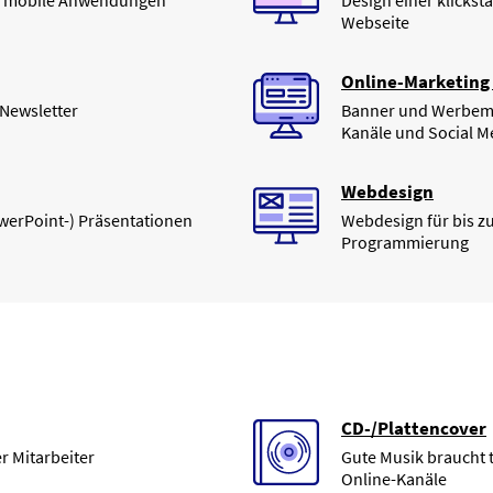
b & mobile Anwendungen
Design einer klickst
Webseite
Online-Marketing 
 Newsletter
Banner und Werbemit
Kanäle und Social M
Webdesign
owerPoint-) Präsentationen
Webdesign für bis z
Programmierung
CD-/Plattencover
r Mitarbeiter
Gute Musik braucht t
Online-Kanäle