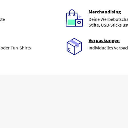
Merchandising
kte
Deine Werbebotschaf
Stifte, USB-Sticks us
Verpackungen
 oder Fun-Shirts
Individuelles Verpa