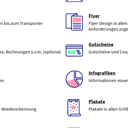
Flyer
n bis zum Transporter
Flyer-Design in alle
Anforderungen zuge
Gutscheine
ke, Rechnungen u.v.m. (optional
Gutscheine und Cou
Infografiken
ren
Informationen visue
Plakate
er Wiedererkennung
Plakate in allen Gr