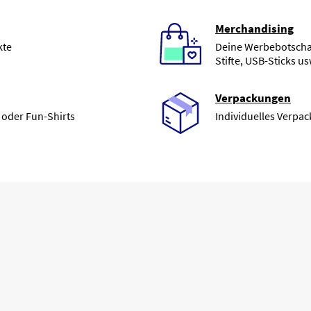
Merchandising
kte
Deine Werbebotschaf
Stifte, USB-Sticks us
Verpackungen
 oder Fun-Shirts
Individuelles Verpa