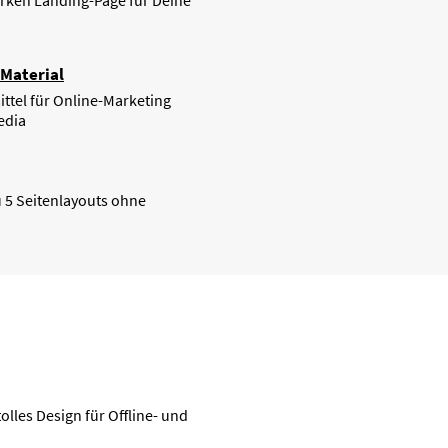
arken Landing-Page für Deine
Material
tel für Online-Marketing
edia
u 5 Seitenlayouts ohne
olles Design für Offline- und