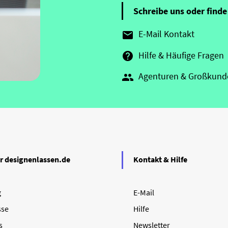
Schreibe uns oder finde 
E-Mail Kontakt

Hilfe & Häufige Fragen

Agenturen & Großkund

r designenlassen.de
Kontakt & Hilfe
g
E-Mail
sse
Hilfe
s
Newsletter