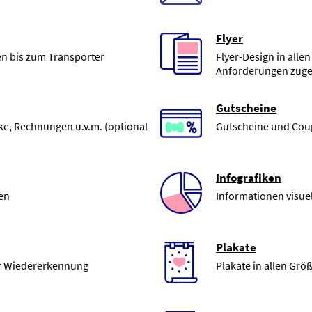
Flyer
n bis zum Transporter
Flyer-Design in alle
Anforderungen zuge
Gutscheine
ke, Rechnungen u.v.m. (optional
Gutscheine und Cou
Infografiken
ren
Informationen visue
Plakate
er Wiedererkennung
Plakate in allen Gr