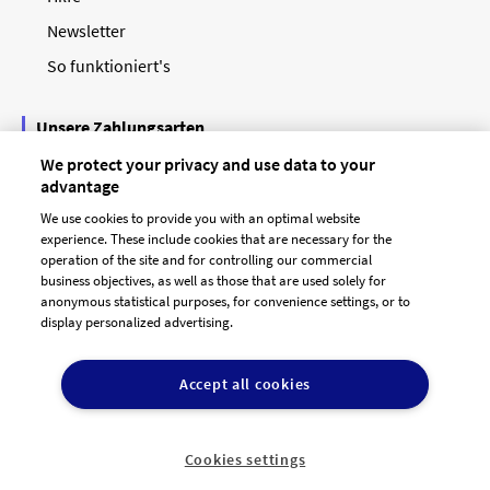
Newsletter
So funktioniert's
Unsere Zahlungsarten
We protect your privacy and use data to your
advantage
We use cookies to provide you with an optimal website
experience. These include cookies that are necessary for the
operation of the site and for controlling our commercial
business objectives, as well as those that are used solely for
anonymous statistical purposes, for convenience settings, or to
display personalized advertising.
© 2026 designenlassen.de
AGB Auftraggeber
Accept all cookies
AGB Dienstleister
Datenschutz
Impressum
Vergütungsregeln
Cookie-Einstellungen

DE
Cookies settings