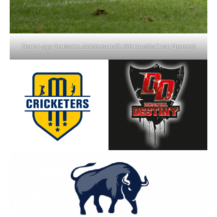
Team Logo Deutsche Meisterschaft U18 Faustball von 2percent