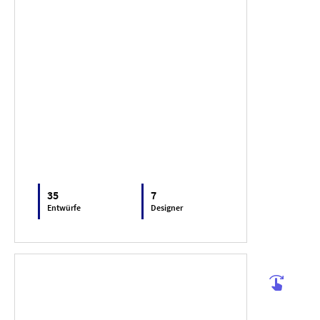
35
7
Entwürfe
Designer
swipe_right