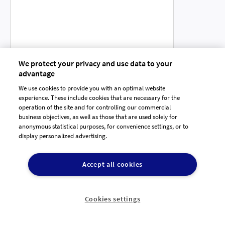
We protect your privacy and use data to your
advantage
We use cookies to provide you with an optimal website
experience. These include cookies that are necessary for the
operation of the site and for controlling our commercial
business objectives, as well as those that are used solely for
anonymous statistical purposes, for convenience settings, or to
23
8
display personalized advertising.
Entwürfe
Designer
Accept all cookies
designenlassen.de
Durchschnittlich 102 Design-Vorschläge
Cookies settings
Kein Risiko: Wenn Dir kein Design gefällt, erhältst Du
Dein Preisgeld zurück