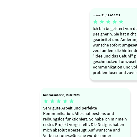
infoan31, 14.06.2022





Ich bin begeistert von de
Designerin. Sie hat nicht
gearbeitet und Änderun
wünsche sofort umgeset
verstanden, die hinter d
"Idee und das Gefühl" p
geschmackvoll umzusetz
Kommunikation und v
problemloser und zuverlä
budenzauberfc, 19.02.2023





Sehr gute Arbeit und perfekte
Kommunikation. Alles hat bestens und
reibungslos funktioniert. So habe ich mir mein
erstes Projekt vorgestellt. Die Designs haben
mich absolut überzeugt. Auf Wünsche und
Verbesserungswünsche wurde immer