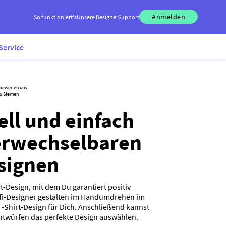
Anmelden
So funktioniert's
Unsere Designer
Support
Service
 bewerten uns
5 Sternen
ell und einfach
erwechselbaren
esignen
rt-Design, mit dem Du garantiert positiv
rofi-Designer gestalten im Handumdrehen im
T-Shirt-Design für Dich. Anschließend kannst
ntwürfen das perfekte Design auswählen.