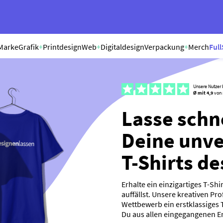
Marke
Grafik
+
Printdesign
Web
+
Digitaldesign
Verpackung
+
Merch
Full
Unsere Nutzer
Ø mit 4,9
von 
Lasse schn
Deine unv
T-Shirts d
Erhalte ein einzigartiges T-Shi
auffällst. Unsere kreativen P
Wettbewerb ein erstklassiges 
Du aus allen eingegangenen E