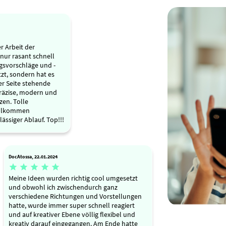
r Arbeit der
 nur rasant schnell
gsvorschläge und -
zt, sondern hat es
er Seite stehende
räzise, modern und
en. Tolle
ollkommen
ssiger Ablauf. Top!!!
DocAtossa, 22.01.2024





Meine Ideen wurden richtig cool umgesetzt
und obwohl ich zwischendurch ganz
verschiedene Richtungen und Vorstellungen
hatte, wurde immer super schnell reagiert
und auf kreativer Ebene völlig flexibel und
kreativ darauf eingegangen. Am Ende hatte