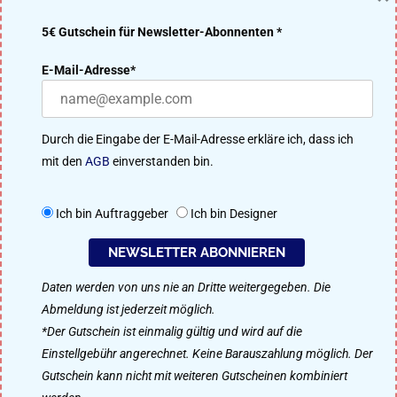
5€ Gutschein für Newsletter-Abonnenten *
DER DESIGNENLASSEN.DE BLOG – DESIGN MACHT IDEEN
E-Mail-Adresse*
ERFOLGREICH
Viele Designer aus unserer 91.200 Mitglieder starken Community
Durch die Eingabe der E-Mail-Adresse erkläre ich, dass ich
treten im kreativen Wettbewerb um das beste Ergebnis an. Perfekt
mit den
AGB
einverstanden bin.
für Logo-Design, Webdesign, Flyer, Plakat-Design, Namensfindung
uvm.
Ich bin Auftraggeber
Ich bin Designer
So funktioniert designenlassen.de
NEWSLETTER ABONNIEREN
Daten werden von uns nie an Dritte weitergegeben. Die
Als Designer mitmachen
Abmeldung ist jederzeit möglich.
*Der Gutschein ist einmalig gültig und wird auf die
Einstellgebühr angerechnet. Keine Barauszahlung möglich. Der
Gutschein kann nicht mit weiteren Gutscheinen kombiniert