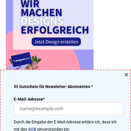
×
5€ Gutschein für Newsletter-Abonnenten *
DER DESIGNENLASSEN.DE BLOG – DESIGN MACHT IDEEN
E-Mail-Adresse*
ERFOLGREICH
Viele Designer aus unserer 91.200 Mitglieder starken Community
Durch die Eingabe der E-Mail-Adresse erkläre ich, dass ich
treten im kreativen Wettbewerb um das beste Ergebnis an. Perfekt
mit den
AGB
einverstanden bin.