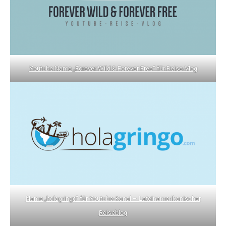
Youtube Name „Forever Wild & Forever Free“ für Reise-Vlog
Name „holagringo“ für Youtube-Kanal – Lateinamerikanischer
Reiseblog