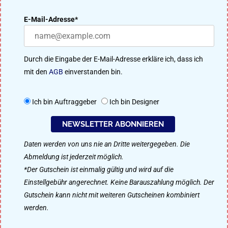
DER DESIGNENLASSEN.DE BLOG – DESIGN MACHT IDEEN
E-Mail-Adresse*
ERFOLGREICH
Viele Designer aus unserer 91.200 Mitglieder starken Community
Durch die Eingabe der E-Mail-Adresse erkläre ich, dass ich
treten im kreativen Wettbewerb um das beste Ergebnis an. Perfekt
mit den
AGB
einverstanden bin.
für Logo-Design, Webdesign, Flyer, Plakat-Design, Namensfindung
uvm.
Ich bin Auftraggeber
Ich bin Designer
So funktioniert designenlassen.de
NEWSLETTER ABONNIEREN
Daten werden von uns nie an Dritte weitergegeben. Die
Als Designer mitmachen
Abmeldung ist jederzeit möglich.
*Der Gutschein ist einmalig gültig und wird auf die
Einstellgebühr angerechnet. Keine Barauszahlung möglich. Der
Gutschein kann nicht mit weiteren Gutscheinen kombiniert
Impressum
Datenschutz
werden.
© 2008–2025 designenlassen.de