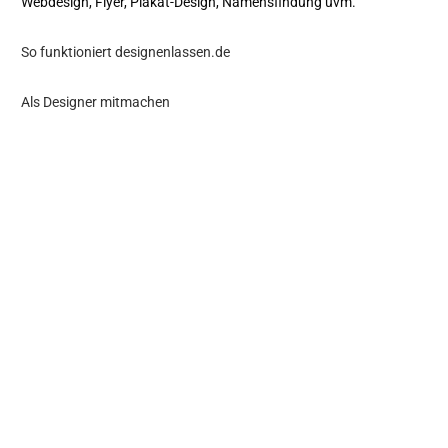
Webdesign, Flyer, Plakat-Design, Namensfindung uvm.
So funktioniert designenlassen.de
Als Designer mitmachen