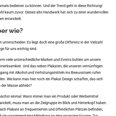
mals bedienen zu können. Und der Trend geht in diese Richtung!
ohl kaum zuvor. Dieses alte Handwerk hat sich zu einer wundervollen
en entwickelt.
ber wie?
nterscheiden: Es liegt doch eine große Differenz in der Vielzahl
e für uns wichtig sind.
rm viele unterschiedliche Marken und Events buhlen um unsere
merksamkeit. Und das neben Plakaten, die unseren vernünftigen
ang mit Alkohol und Verhütungsmitteln ins Bewusstsein rufen
len. Wie kann man hier noch ein Plakat Design schaffen, das sich
 der Masse abhebt?
ächst einmal: Wann immer man ein Produkt oder Werbemittel
wickelt, muss man an die Zielgruppe im Blick und Hinterkopf haben.
sich Plakate an frequentierten und öffentlichen Plätzen befinden,
d sie vorwiegend eine Mitteilung an eine anonyme Gruppe. Zur