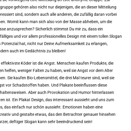
lgruppe gehören also nicht nur diejenigen, die an dieser Mitteilung
eressiert sind, sondern auch alle anderen, die zufällig daran vorbei
en. Womit kann man sich also von der Masse abheben, um die
se anzusprechen? Sicherlich stimmst Du mir zu, dass ein
fälliges und vor allem professionelles Design mit einem tollen Slogan
 Potenzial hat, nicht nur Deine Aufmerksamkeit zu erlangen,
dern auch im Gedächtnis zu bleiben!
 effektivste Köder ist die Angst. Menschen kaufen Produkte, die
en helfen, weniger Falten zu haben, weil sie Angst vor dem Alter
en. Sie kaufen Bio-Lebensmittel, die drei Mal teurer sind, weil sie
st vor Schadstoffen haben. Und Plakate beeinflussen diese
haltensweisen. Aber auch Provokation und Humor hinterlassen
zen ist. Ein Plakat Design, das interessant aussieht und uns zum
nes, das einfach nur schön aussieht. Emotionen haben eine
kreativ und gestalte etwas, das den Betrachter genauer hinsehen
urzer, deftiger Slogan kann sehr beeindruckend sein!