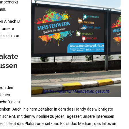
 unbemerkt
men.
 von A nach B
f unsere
wie soll man
akate
ussen
 von den
Werbe-Plakat für Malerbetrieb gesucht
lächen
schaft nicht
nken. Auch in einem Zeitalter, in dem das Handy das wichtigste
 scheint, mit dem wir online zu jeder Tageszeit unsere Interessen
en, bleibt das Plakat unersetzbar. Es ist das Medium, das Infos an