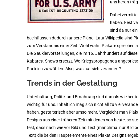
uns heran träg
Dabei vermitte
haben. Festiva
sind da nur ei
beeinflussen dadurch unsere Pläne. Laut Wikipedia sind Pla
zum Verständnis einer Zeit. Wohl wahr. Plakate sprechen a
Die Gauklervorstellungen, die im 16. Jahrhundert auf di
Kabarett-Shows ersetzt. Wo Kriegspropaganda angepriese
Parteien zu wählen. Also, was hat sich verändert?
Trends in der Gestaltung
Unterhaltung, Politik und Ernährung sind damals wie heute
wichtig für uns. Inhaltlich mag sich nicht all zu viel verände
haben, gestalterisch aber umso mehr. Vergleicht man Plak
Designs aus einer früheren Zeit mit denen von heute, so ste
fest, dass nach wie vor Bild und Text (manchmal nur Bild o
Text) die beiden Hauptelemente eines Plakat Designs erge