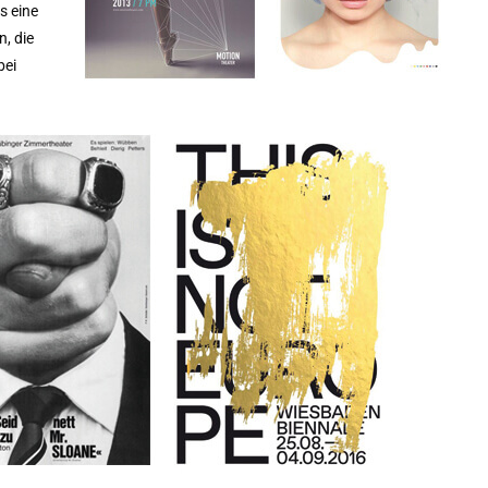
s eine
, die
bei