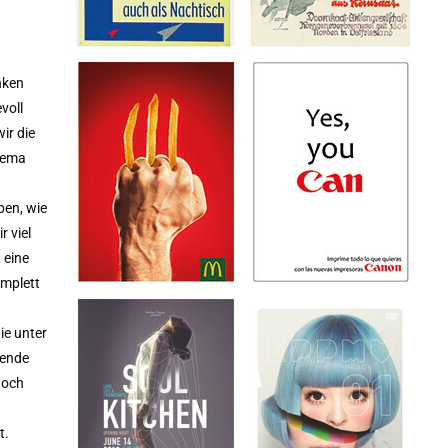
nken
voll
ir die
Thema
ben, wie
r viel
 eine
omplett
ie unter
kende
noch
t.