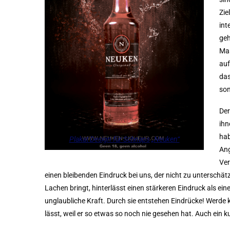
Zie
int
geh
Mas
auf
das
son
Der
ihn
hab
Plakat Design für Schnaps „Neuken“
Ang
Ver
einen bleibenden Eindruck bei uns, der nicht zu unterschät
Lachen bringt, hinterlässt einen stärkeren Eindruck als ei
unglaubliche Kraft. Durch sie entstehen Eindrücke! Werde 
lässt, weil er so etwas so noch nie gesehen hat. Auch ein k