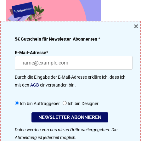
×
5€ Gutschein für Newsletter-Abonnenten *
DER DESIGNENLASSEN.DE BLOG – DESIGN MACHT IDEEN
E-Mail-Adresse*
ERFOLGREICH
Viele Designer aus unserer 91.200 Mitglieder starken Community
Durch die Eingabe der E-Mail-Adresse erkläre ich, dass ich
treten im kreativen Wettbewerb um das beste Ergebnis an. Perfekt
mit den
AGB
einverstanden bin.
für Logo-Design, Webdesign, Flyer, Plakat-Design, Namensfindung
uvm.
Ich bin Auftraggeber
Ich bin Designer
So funktioniert designenlassen.de
NEWSLETTER ABONNIEREN
Daten werden von uns nie an Dritte weitergegeben. Die
Als Designer mitmachen
Abmeldung ist jederzeit möglich.