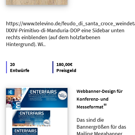
https://www.televino.de/feudo_di_santa_croce_weindeta
lXXIV-Primitivo-di-Manduria-DOP eine Sidebar unten
rechts einblenden (auf dem holzfarbenen
Hintergrund). Wi..
20
180,00€
Entwürfe
Preisgeld
Webbanner-Design für
Konferenz- und
"
Messeformat
Das sind die
Bannergrößen für das
Mailing Megabanner