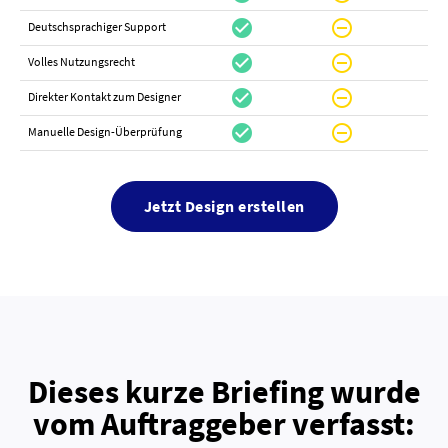
check_circle
do_not_disturb_on
canc
Deutschsprachiger Support
check_circle
do_not_disturb_on
do_not_distur
Volles Nutzungsrecht
check_circle
do_not_disturb_on
canc
Direkter Kontakt zum Designer
check_circle
do_not_disturb_on
canc
Manuelle Design-Überprüfung
Jetzt Design erstellen
Dieses kurze Briefing wurde
vom Auftraggeber verfasst: