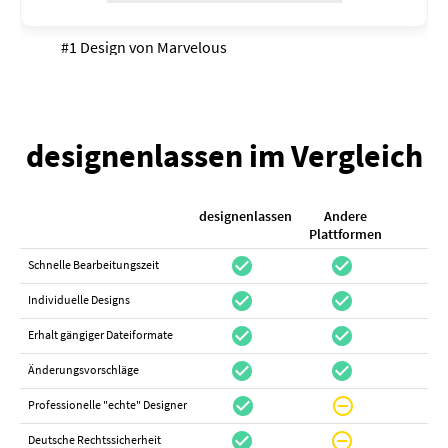
#1 Design von
Marvelous
designenlassen im Vergleich
designenlassen
Andere
K
Plattformen
check_circle
check_circle
check_cir
Schnelle Bearbeitungszeit
check_circle
check_circle
do_not_distur
Individuelle Designs
check_circle
check_circle
canc
Erhalt gängiger Dateiformate
check_circle
check_circle
canc
Änderungsvorschläge
check_circle
do_not_disturb_on
canc
Professionelle "echte" Designer
check_circle
do_not_disturb_on
canc
Deutsche Rechtssicherheit