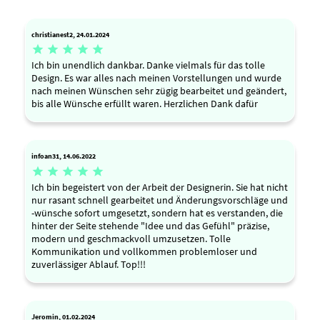
christianest2, 24.01.2024





Ich bin unendlich dankbar. Danke vielmals für das tolle
Design. Es war alles nach meinen Vorstellungen und wurde
nach meinen Wünschen sehr zügig bearbeitet und geändert,
bis alle Wünsche erfüllt waren. Herzlichen Dank dafür
infoan31, 14.06.2022





Ich bin begeistert von der Arbeit der Designerin. Sie hat nicht
nur rasant schnell gearbeitet und Änderungsvorschläge und
-wünsche sofort umgesetzt, sondern hat es verstanden, die
hinter der Seite stehende "Idee und das Gefühl" präzise,
modern und geschmackvoll umzusetzen. Tolle
Kommunikation und vollkommen problemloser und
zuverlässiger Ablauf. Top!!!
Jeromin, 01.02.2024