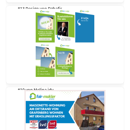
#13 Design von
Dzhafir
#10 von
Melina idy