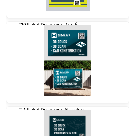
#20 Plakat-Design von
Dzhafir
#11 Plakat-Design von
Marvelous