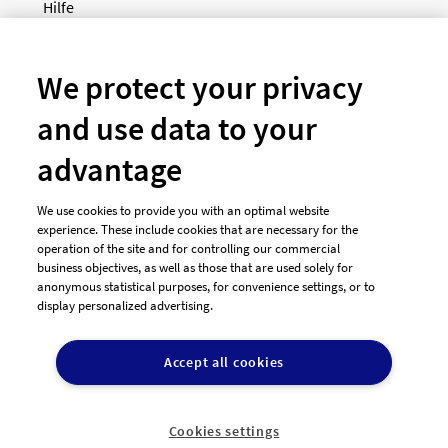
Hilfe
Newsletter
So funktioniert's
We protect your privacy
and use data to your
Unsere Zahlungsarten
advantage
We use cookies to provide you with an optimal website
experience. These include cookies that are necessary for the
operation of the site and for controlling our commercial
business objectives, as well as those that are used solely for
anonymous statistical purposes, for convenience settings, or to
display personalized advertising.
© 2026 designenlassen.de
AGB Auftraggeber
Accept all cookies
AGB Dienstleister
Datenschutz
Impressum
Vergütungsregeln
Cookie-Einstellungen

DE
Cookies settings