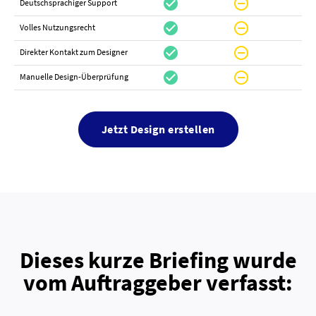
check_circle
do_not_disturb_on
canc
Deutschsprachiger Support
check_circle
do_not_disturb_on
do_not_distur
Volles Nutzungsrecht
check_circle
do_not_disturb_on
canc
Direkter Kontakt zum Designer
check_circle
do_not_disturb_on
canc
Manuelle Design-Überprüfung
Jetzt Design erstellen
Dieses kurze Briefing wurde
vom Auftraggeber verfasst: