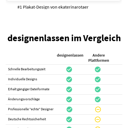
#1 Plakat-Design von
ekaterinarotaer
designenlassen im Vergleich
designenlassen
Andere
K
Plattformen
check_circle
check_circle
check_cir
Schnelle Bearbeitungszeit
check_circle
check_circle
do_not_distur
Individuelle Designs
check_circle
check_circle
canc
Erhalt gängiger Dateiformate
check_circle
check_circle
canc
Änderungsvorschläge
check_circle
do_not_disturb_on
canc
Professionelle "echte" Designer
check_circle
do_not_disturb_on
canc
Deutsche Rechtssicherheit