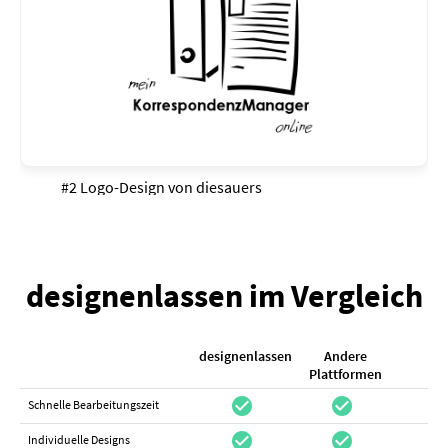
#2 Logo-Design von
diesauers
designenlassen im Vergleich
designenlassen
Andere
K
Plattformen
check_circle
check_circle
check_cir
Schnelle Bearbeitungszeit
check_circle
check_circle
do_not_distur
Individuelle Designs