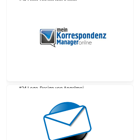
#25 Logo-Design von
Xalion
#24 Logo-Design von
Angelmoj