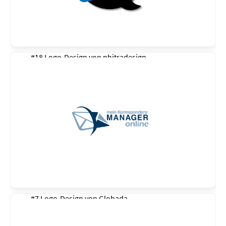
#18 Logo-Design von
phitradesign
#7 Logo-Design von
Globada