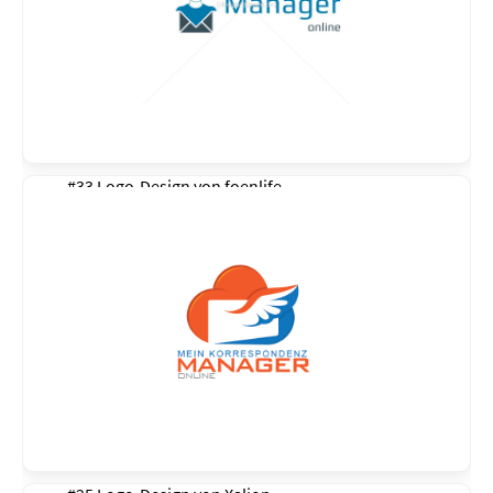
#33 Logo-Design von
foenlife