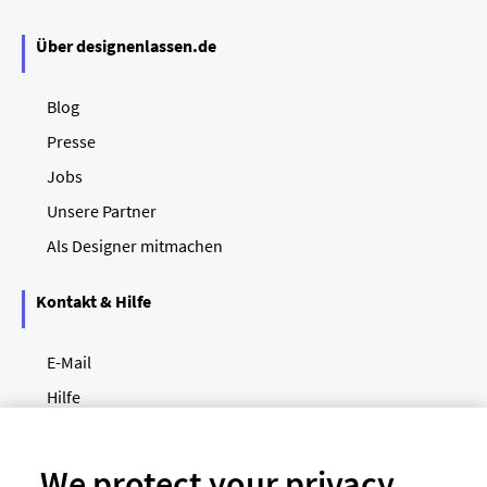
Über designenlassen.de
Blog
Presse
Jobs
Unsere Partner
Als Designer mitmachen
Kontakt & Hilfe
E-Mail
Hilfe
Newsletter
So funktioniert's
We protect your privacy