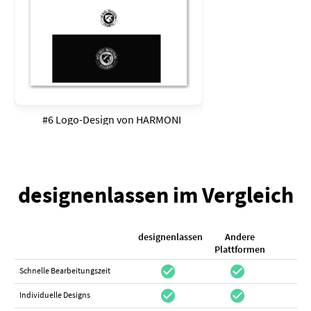
#6 Logo-Design von
HARMONI
designenlassen im Vergleich
designenlassen
Andere
K
Plattformen
check_circle
check_circle
check_cir
Schnelle Bearbeitungszeit
check_circle
check_circle
do_not_distur
Individuelle Designs