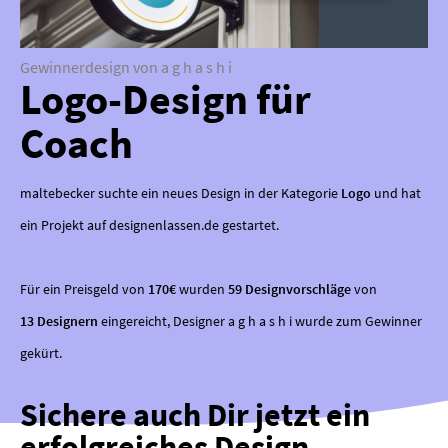
Gewinnerdesign von a g h a s h i
Logo-Design für
Coach
maltebecker suchte ein neues Design in der Kategorie
Logo
und hat
ein Projekt auf designenlassen.de gestartet.
Für ein Preisgeld von
170€
wurden
59 Designvorschläge
von
13 Designern
eingereicht, Designer a g h a s h i wurde zum Gewinner
gekürt.
Sichere auch Dir jetzt ein
erfolgreiches Design