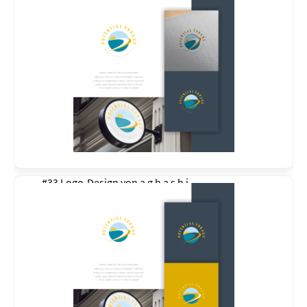
#33 Logo-Design von
a g h a s h i