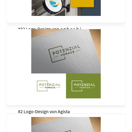
#32 Logo-Design von
a g h a s h i
#2 Logo-Design von
Agista