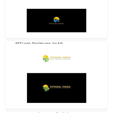
#37 Logo-Design von
Jrx Art