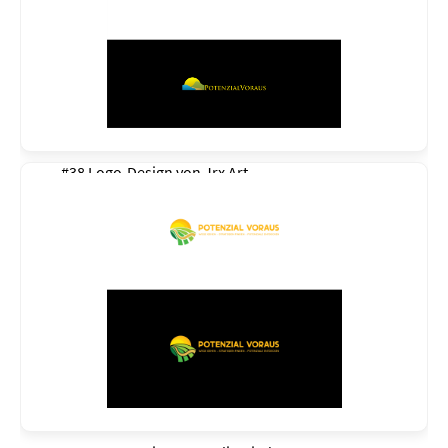
#38 Logo-Design von
Jrx Art