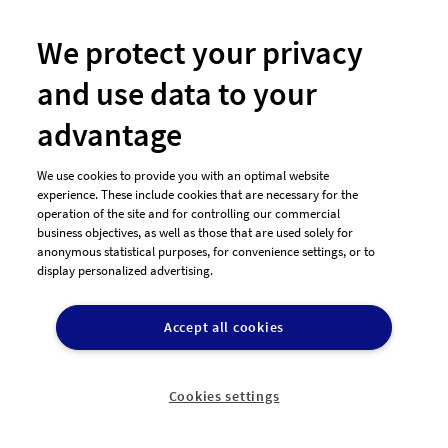
Logo-Design DESIGN
"
JUNGLE
We protect your privacy
Logo Style: Vintage, Art
and use data to your
Deco, Emblem, Muster,
Hintergrund, wenig
advantage
Farben (max. 3) , gut
leserlich, Künstlerisch,
We use cookies to provide you with an optimal website
Kalligraphie
experience. These include cookies that are necessary for the
Hintergrund: Muster
operation of the site and for controlling our commercial
business objectives, as well as those that are used solely for
Linien Art Deco Style
anonymous statistical purposes, for convenience settings, or to
Emblem Versteckte Icons Kunstwerk Da es um Jungle
display personalized advertising.
geht können Symbole oder Icons auch im
Hintergrund auftauchen: Ein A..
Accept all cookies
26
170,00€
Entwürfe
Preisgeld
Cookies settings