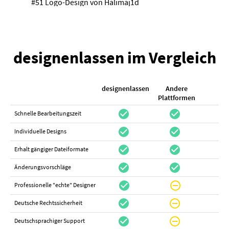
#51 Logo-Design von
Halimaj1d
designenlassen im Vergleich
designenlassen
Andere
K
Plattformen
check_circle
check_circle
check_cir
Schnelle Bearbeitungszeit
check_circle
check_circle
do_not_distur
Individuelle Designs
check_circle
check_circle
canc
Erhalt gängiger Dateiformate
check_circle
check_circle
canc
Änderungsvorschläge
check_circle
do_not_disturb_on
canc
Professionelle "echte" Designer
check_circle
do_not_disturb_on
canc
Deutsche Rechtssicherheit
check_circle
do_not_disturb_on
canc
Deutschsprachiger Support