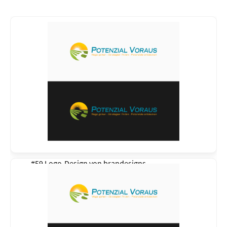
#59 Logo-Design von
brandesigns