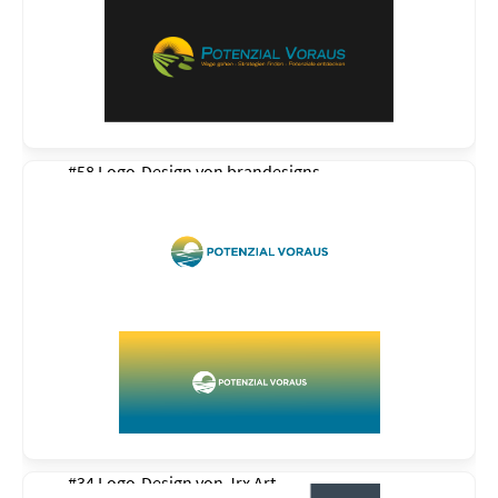
#58 Logo-Design von
brandesigns
#34 Logo-Design von
Jrx Art