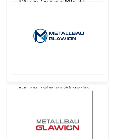
#48 Logo-Design von
RBU grafik
#59 Logo-Design von
ShivaDesign