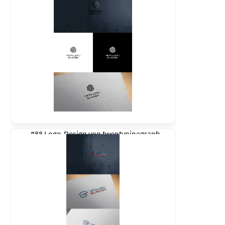
#88 Logo-Design von
twentyninegraph