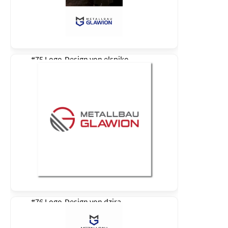
#75 Logo-Design von
elspiko
#76 Logo-Design von
dzira