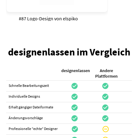
#87 Logo-Design von
elspiko
designenlassen im Vergleich
designenlassen
Andere
K
Plattformen
check_circle
check_circle
check_cir
Schnelle Bearbeitungszeit
check_circle
check_circle
do_not_distur
Individuelle Designs
check_circle
check_circle
canc
Erhalt gängiger Dateiformate
check_circle
check_circle
canc
Änderungsvorschläge
check_circle
do_not_disturb_on
canc
Professionelle "echte" Designer