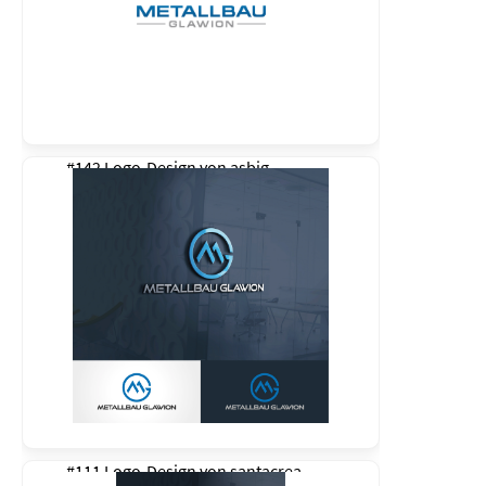
#142 Logo-Design von
asbig
#111 Logo-Design von
santacrea