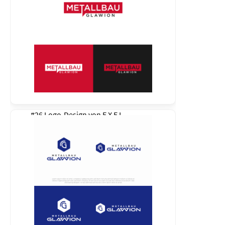
#26 Logo-Design von
E X E L