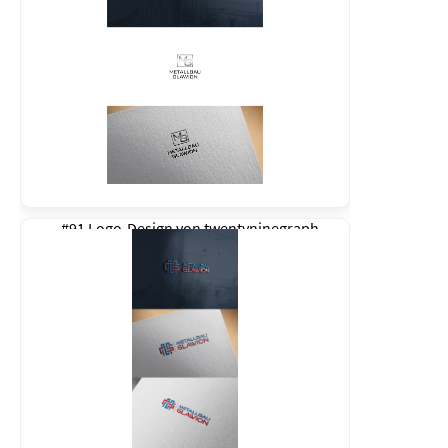
#91 Logo-Design von
twentyninegraph