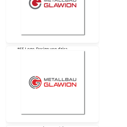
#65 Logo-Design von
dzira