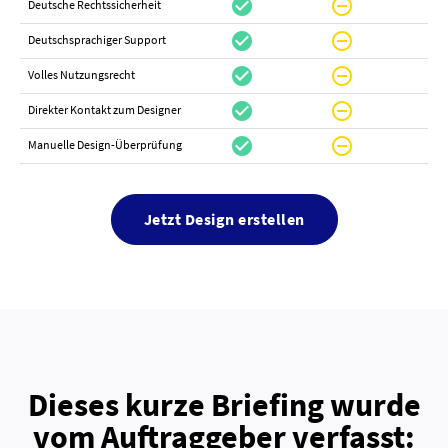
check_circle
do_not_disturb_on
canc
Deutsche Rechtssicherheit
check_circle
do_not_disturb_on
canc
Deutschsprachiger Support
check_circle
do_not_disturb_on
do_not_distur
Volles Nutzungsrecht
check_circle
do_not_disturb_on
canc
Direkter Kontakt zum Designer
check_circle
do_not_disturb_on
canc
Manuelle Design-Überprüfung
Jetzt Design erstellen
Dieses kurze Briefing wurde
vom Auftraggeber verfasst: