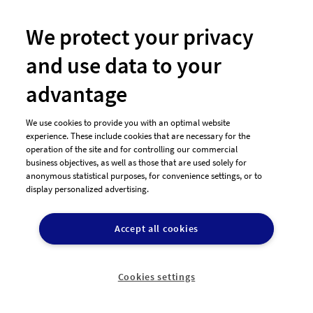
We protect your privacy
and use data to your
advantage
We use cookies to provide you with an optimal website
experience. These include cookies that are necessary for the
Hast Du noch Fragen?
operation of the site and for controlling our commercial
business objectives, as well as those that are used solely for
anonymous statistical purposes, for convenience settings, or to
display personalized advertising.
Wir beraten Dich gerne telefonisch
Accept all cookies

+49 911-13136893
Montag - Donnerstag:
Cookies settings
Freitag: