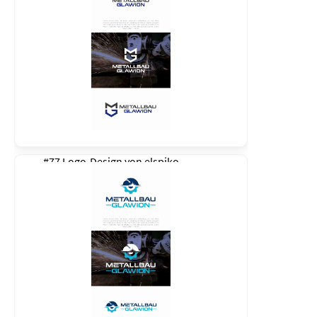
#77 Logo-Design von
elspiko