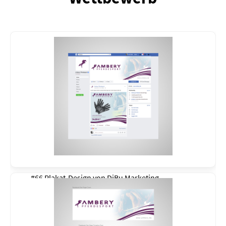
#66 Plakat-Design von
DiBu Marketing