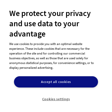
We protect your privacy
and use data to your
#9 Plakat-Design von
DiBu Marketing
advantage
We use cookies to provide you with an optimal website
experience. These include cookies that are necessary for the
operation of the site and for controlling our commercial
business objectives, as well as those that are used solely for
anonymous statistical purposes, for convenience settings, or to
display personalized advertising.
Accept all cookies
#8 Plakat-Design von
DiBu Marketing
Cookies settings