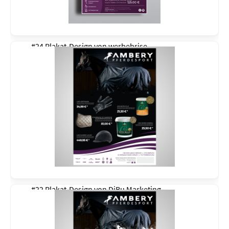
#24 Plakat-Design von
werbebrise
#22 Plakat-Design von
DiBu Marketing