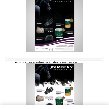
#10 Plakat-Design von
DiBu Marketing