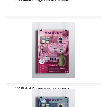
#40 Plakat-Design von
werbebrise