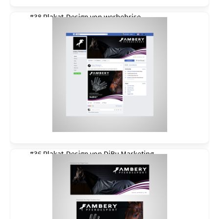
#38 Plakat-Design von
werbebrise
#36 Plakat-Design von
DiBu Marketing