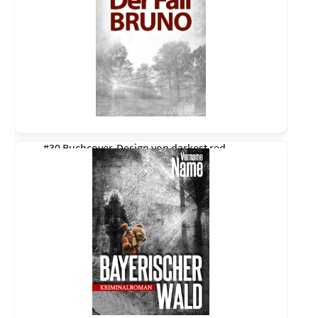
#30 Buchcover-Design von
darkest red