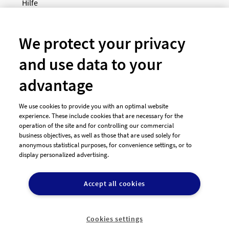
Hilfe
Newsletter
So funktioniert's
We protect your privacy
and use data to your
Unsere Zahlungsarten
advantage
We use cookies to provide you with an optimal website
experience. These include cookies that are necessary for the
operation of the site and for controlling our commercial
business objectives, as well as those that are used solely for
anonymous statistical purposes, for convenience settings, or to
display personalized advertising.
© 2026 designenlassen.de
AGB Auftraggeber
Accept all cookies
AGB Dienstleister
Datenschutz
Impressum
Vergütungsregeln
Cookie-Einstellungen

DE
Cookies settings