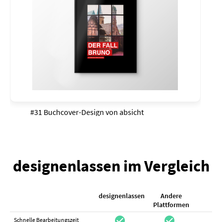
#31 Buchcover-Design von
absicht
designenlassen im Vergleich
designenlassen
Andere
K
Plattformen
check_circle
check_circle
check_cir
Schnelle Bearbeitungszeit