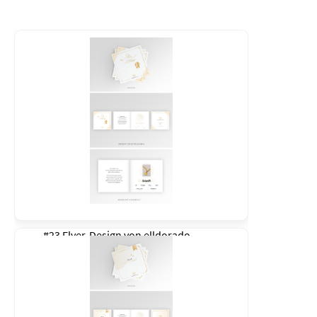
#23 Flyer-Design von
elldorado