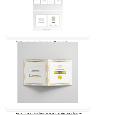
#22 Flyer-Design von
elldorado
#19 Flyer-Design von
pixelsbyabhishek