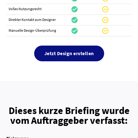
check_circle
do_not_disturb_on
do_not_distur
Volles Nutzungsrecht
check_circle
do_not_disturb_on
canc
Direkter Kontakt zum Designer
check_circle
do_not_disturb_on
canc
Manuelle Design-Überprüfung
Jetzt Design erstellen
Dieses kurze Briefing wurde
vom Auftraggeber verfasst: