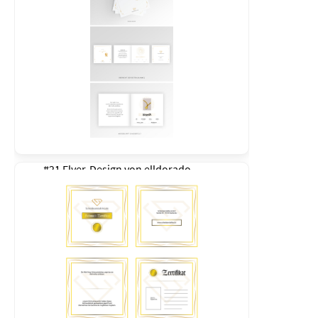
#21 Flyer-Design von
elldorado