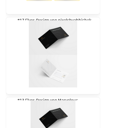
#17 Flyer-Design von
pixelsbyabhishek
#13 Flyer-Design von
Marvelous