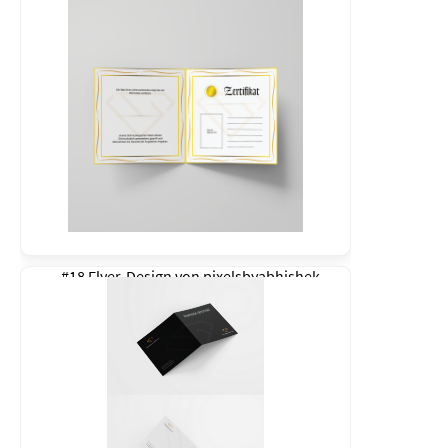
#18 Flyer-Design von
pixelsbyabhishek