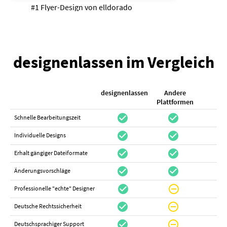
#1 Flyer-Design von
elldorado
designenlassen im Vergleich
designenlassen
Andere
K
Plattformen
check_circle
check_circle
check_cir
Schnelle Bearbeitungszeit
check_circle
check_circle
do_not_distur
Individuelle Designs
check_circle
check_circle
canc
Erhalt gängiger Dateiformate
check_circle
check_circle
canc
Änderungsvorschläge
check_circle
do_not_disturb_on
canc
Professionelle "echte" Designer
check_circle
do_not_disturb_on
canc
Deutsche Rechtssicherheit
check_circle
do_not_disturb_on
canc
Deutschsprachiger Support