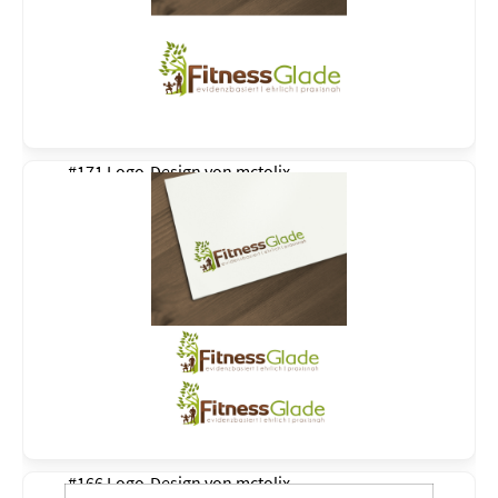
#171 Logo-Design von
mctolix
#166 Logo-Design von
mctolix