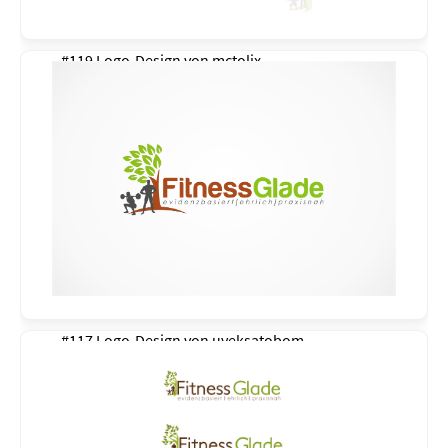
#119 Logo-Design von
mctolix
#117 Logo-Design von
uveksatobom