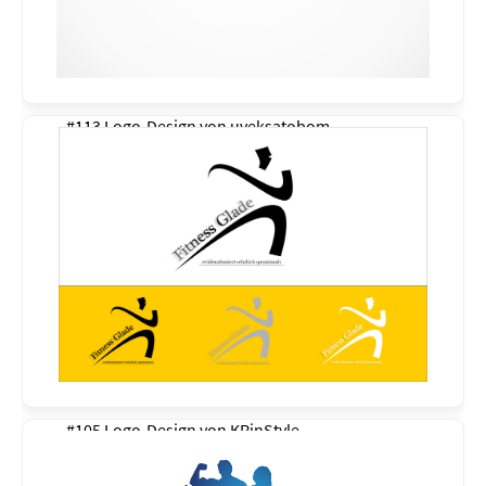
#113 Logo-Design von
uveksatobom
#105 Logo-Design von
KRinStyle