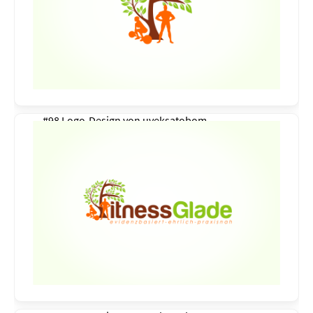
#98 Logo-Design von
uveksatobom