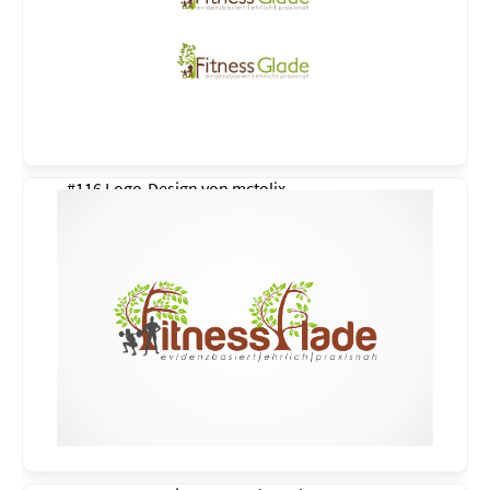
#116 Logo-Design von
mctolix