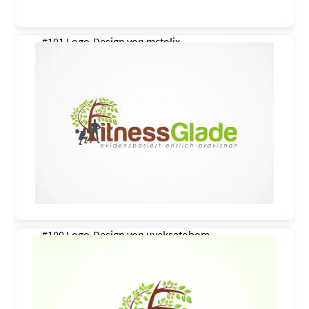
#101 Logo-Design von
mctolix
#100 Logo-Design von
uveksatobom