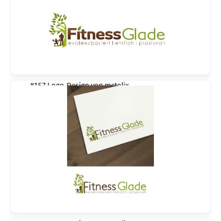
#157 Logo-Design von
mctolix