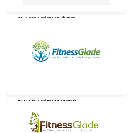
#41 Logo-Design von
2lumen
#17 Logo-Design von
apptech