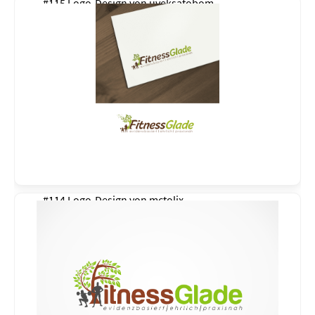
#115 Logo-Design von
uveksatobom
#114 Logo-Design von
mctolix