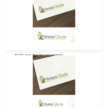
#120 Logo-Design von
mctolix