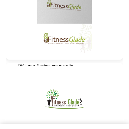
#88 Logo-Design von
mctolix