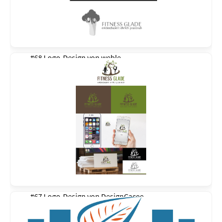
#68 Logo-Design von
weble
#67 Logo-Design von
DesignCacee