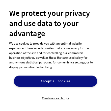
We protect your privacy
#81 Logo-Design von
omdesign
and use data to your
advantage
We use cookies to provide you with an optimal website
experience. These include cookies that are necessary for the
operation of the site and for controlling our commercial
business objectives, as well as those that are used solely for
anonymous statistical purposes, for convenience settings, or to
display personalized advertising.
Accept all cookies
#80 Logo-Design von
omdesign
Cookies settings