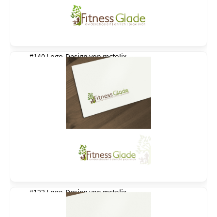
#140 Logo-Design von
mctolix
#122 Logo-Design von
mctolix