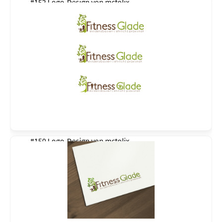
#152 Logo-Design von
mctolix
#150 Logo-Design von
mctolix