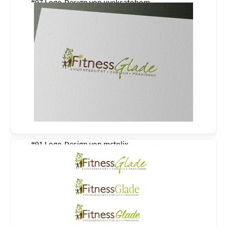
#97 Logo-Design von
uveksatobom
#91 Logo-Design von
mctolix