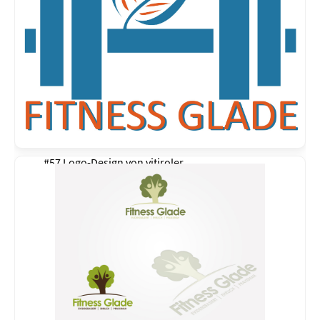
#57 Logo-Design von
vitiroler