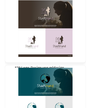
#39 Logo-Design von
mldesign