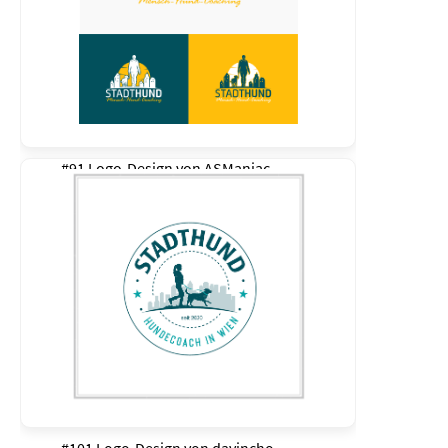
#91 Logo-Design von
ASManiac
#101 Logo-Design von
davincho