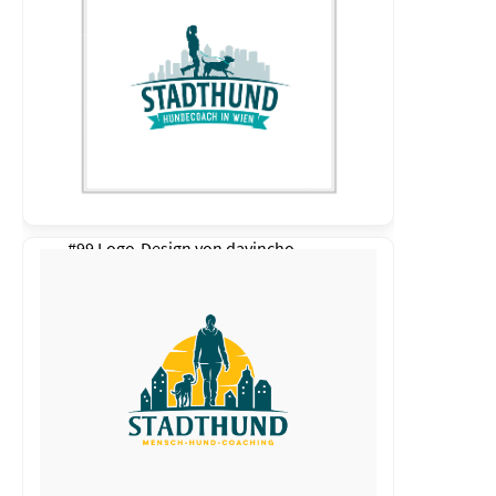
#99 Logo-Design von
davincho