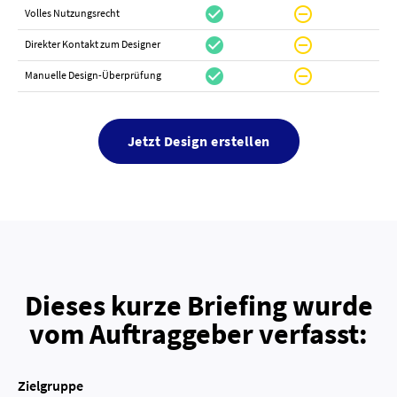
check_circle
do_not_disturb_on
do_not_distur
Volles Nutzungsrecht
check_circle
do_not_disturb_on
canc
Direkter Kontakt zum Designer
check_circle
do_not_disturb_on
canc
Manuelle Design-Überprüfung
Jetzt Design erstellen
Dieses kurze Briefing wurde
vom Auftraggeber verfasst:
Zielgruppe