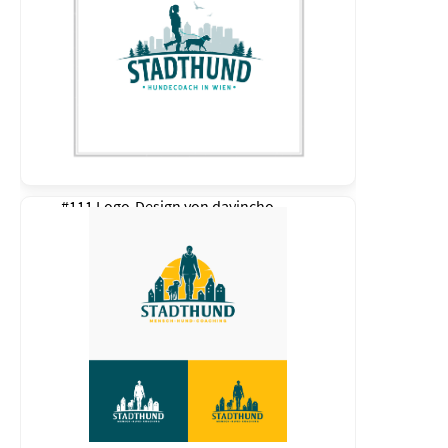
#111 Logo-Design von
davincho