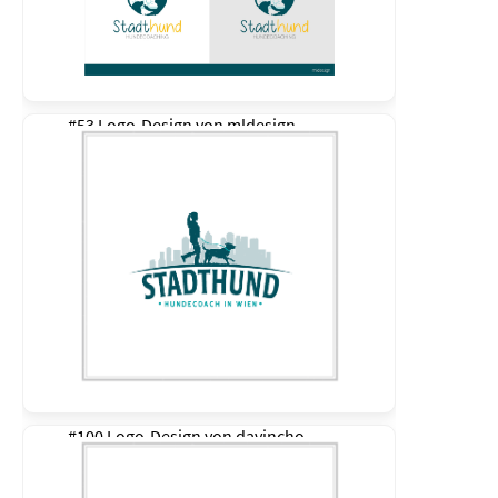
#53 Logo-Design von
mldesign
#100 Logo-Design von
davincho