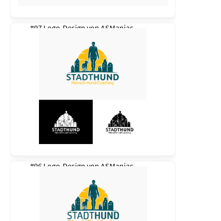
#97 Logo-Design von
ASManiac
#96 Logo-Design von
ASManiac