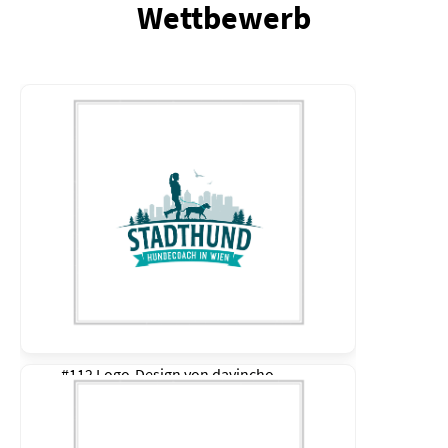
Wettbewerb
#112 Logo-Design von
davincho