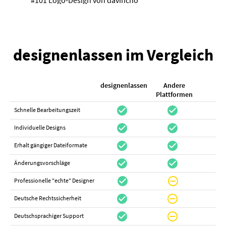
designenlassen im Vergleich
designenlassen
Andere
K
Plattformen
check_circle
check_circle
check_cir
Schnelle Bearbeitungszeit
check_circle
check_circle
do_not_distur
Individuelle Designs
check_circle
check_circle
canc
Erhalt gängiger Dateiformate
check_circle
check_circle
canc
Änderungsvorschläge
check_circle
do_not_disturb_on
canc
Professionelle "echte" Designer
check_circle
do_not_disturb_on
canc
Deutsche Rechtssicherheit
check_circle
do_not_disturb_on
canc
Deutschsprachiger Support