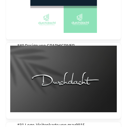
#40 Design von
GRAPHICRIVER
#31 Logo-Visitenkarte von
gray9915