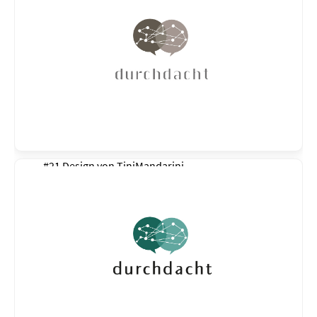
#21 Design von
TiniMandarini