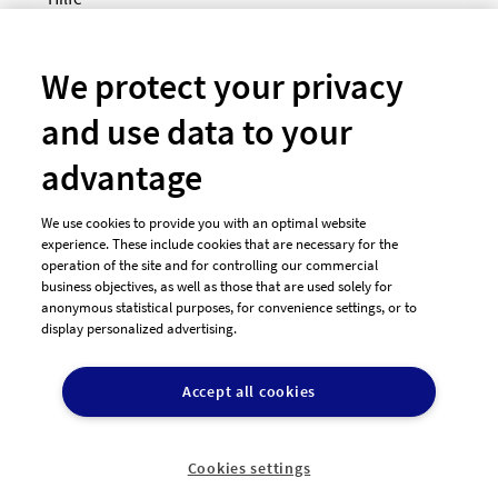
Newsletter
So funktioniert's
We protect your privacy
and use data to your
Unsere Zahlungsarten
advantage
We use cookies to provide you with an optimal website
experience. These include cookies that are necessary for the
operation of the site and for controlling our commercial
business objectives, as well as those that are used solely for
anonymous statistical purposes, for convenience settings, or to
display personalized advertising.
© 2026 designenlassen.de
AGB Auftraggeber
Accept all cookies
AGB Dienstleister
Datenschutz
Impressum
Vergütungsregeln
Cookie-Einstellungen

DE
Cookies settings