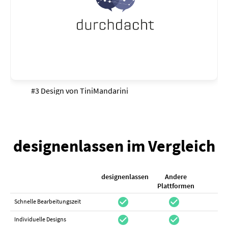
#3 Design von
TiniMandarini
designenlassen im Vergleich
designenlassen
Andere
K
Plattformen
check_circle
check_circle
check_cir
Schnelle Bearbeitungszeit
check_circle
check_circle
do_not_distur
Individuelle Designs