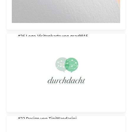
#26 Logo-Visitenkarte von
gray9915
#22 Design von
TiniMandarini