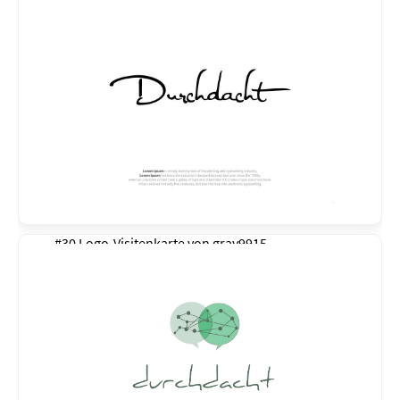
#30 Logo-Visitenkarte von
gray9915