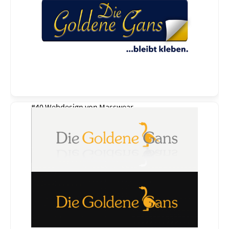
#40 Webdesign von
Masswear