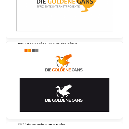
#93 Webdesign von
mykolajmp5
#92 Webdesign von
peka