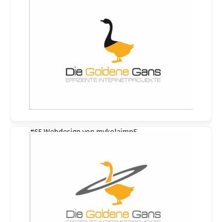
#65 Webdesign von
mykolajmp5