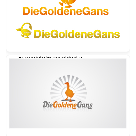
#132 Webdesign von
michael77