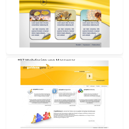
#97 Webdesign von
Masswear