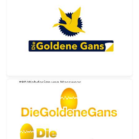
#80 Webdesign von
Masswear