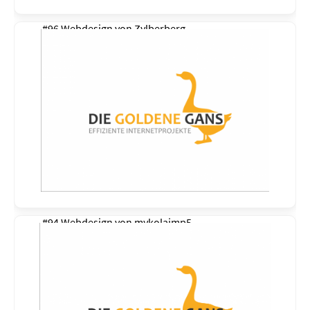
#96 Webdesign von
Zylberberg
#94 Webdesign von
mykolajmp5