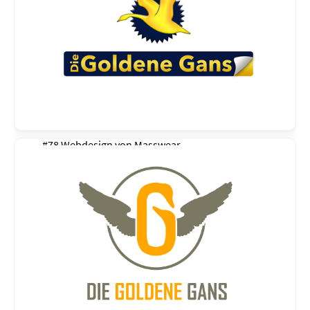
#78 Webdesign von
Masswear