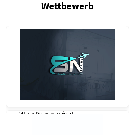
Wettbewerb
#4 Logo-Design von
miss EF