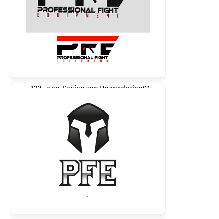
#23 Logo-Design von
Powerdesign01