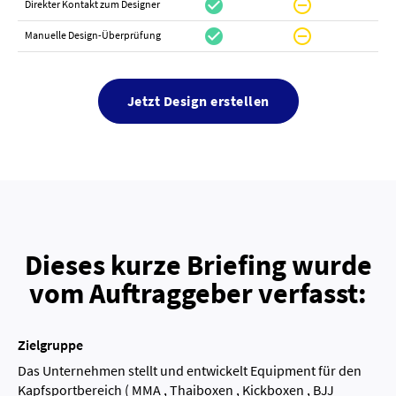
check_circle
do_not_disturb_on
canc
Direkter Kontakt zum Designer
check_circle
do_not_disturb_on
canc
Manuelle Design-Überprüfung
Jetzt Design erstellen
Dieses kurze Briefing wurde
vom Auftraggeber verfasst:
Zielgruppe
Das Unternehmen stellt und entwickelt Equipment für den
Kapfsportbereich ( MMA , Thaiboxen , Kickboxen , BJJ