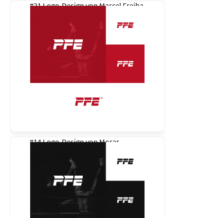
#21 Logo-Design von
Marcel Freiha
#14 Logo-Design von
Morar