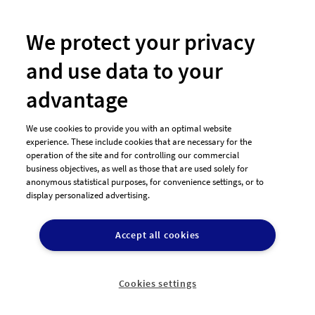
Newsletter
So funktioniert's
We protect your privacy
and use data to your
Unsere Zahlungsarten
advantage
We use cookies to provide you with an optimal website
experience. These include cookies that are necessary for the
operation of the site and for controlling our commercial
business objectives, as well as those that are used solely for
anonymous statistical purposes, for convenience settings, or to
display personalized advertising.
© 2026 designenlassen.de
AGB Auftraggeber
Accept all cookies
AGB Dienstleister
Datenschutz
Impressum
Vergütungsregeln
Cookie-Einstellungen

DE
Cookies settings