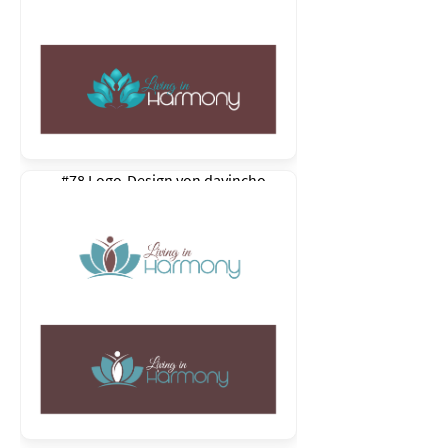
#78 Logo-Design von
davincho