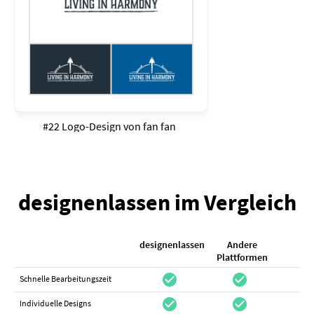
#22 Logo-Design von
fan fan
designenlassen im Vergleich
designenlassen
Andere
K
Plattformen
check_circle
check_circle
check_cir
Schnelle Bearbeitungszeit
check_circle
check_circle
do_not_distur
Individuelle Designs