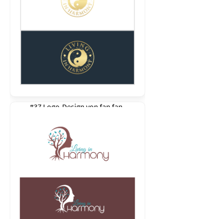
#37 Logo-Design von
fan fan