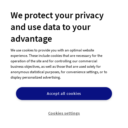
Hintergrund auftauchen: Ein A..
We protect your privacy
26
170,00€
and use data to your
Entwürfe
Preisgeld
advantage
Logo-Design für kleine
We use cookies to provide you with an optimal website
"
Hobbyzucht
experience. These include cookies that are necessary for the
operation of the site and for controlling our commercial
Unser Logo soll
business objectives, as well as those that are used solely for
sowohl ein Lama, als
anonymous statistical purposes, for convenience settings, or to
display personalized advertising.
auch ein Alpaka
beinhalten. Ggf. lässt
sich ein Buchstabe
Accept all cookies
unseres Namens wie
ein Lama bzw. Alpaka
gestalten (b oder l).
Cookies settings
Muss aber nicht sein (der Name hat keine Priorität!)
Das Logo sollte als Vectorgrafik zur Verfügung gestellt