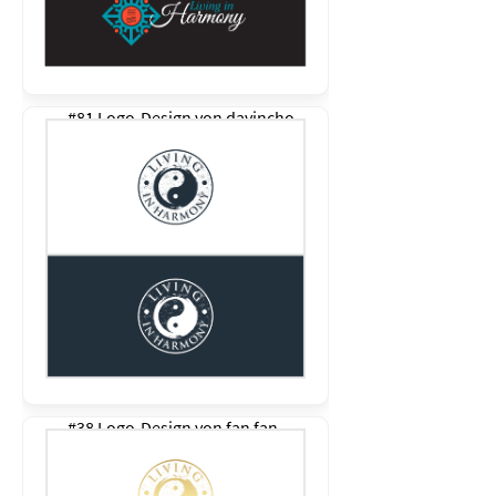
#81 Logo-Design von
davincho
#38 Logo-Design von
fan fan