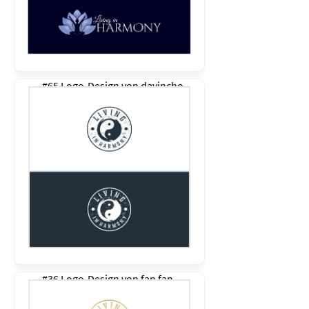
#65 Logo-Design von
davincho
#36 Logo-Design von
fan fan