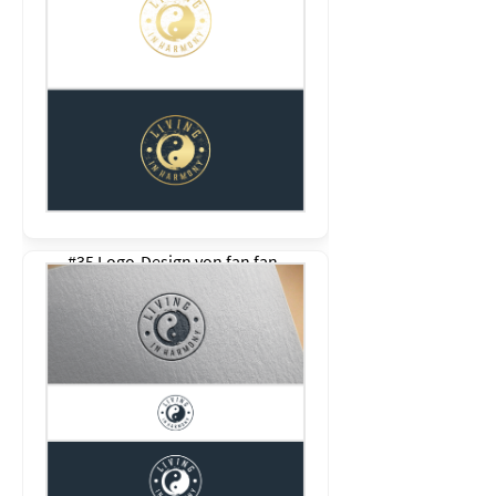
#35 Logo-Design von
fan fan