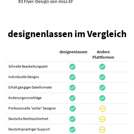
#3 Flyer-Design von
miss EF
designenlassen im Vergleich
designenlassen
Andere
K
Plattformen
check_circle
check_circle
check_cir
Schnelle Bearbeitungszeit
check_circle
check_circle
do_not_distur
Individuelle Designs
check_circle
check_circle
canc
Erhalt gängiger Dateiformate
check_circle
check_circle
canc
Änderungsvorschläge
check_circle
do_not_disturb_on
canc
Professionelle "echte" Designer
check_circle
do_not_disturb_on
canc
Deutsche Rechtssicherheit
check_circle
do_not_disturb_on
canc
Deutschsprachiger Support