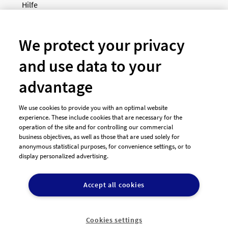
Hilfe
Newsletter
So funktioniert's
We protect your privacy
and use data to your
Unsere Zahlungsarten
advantage
We use cookies to provide you with an optimal website
experience. These include cookies that are necessary for the
operation of the site and for controlling our commercial
business objectives, as well as those that are used solely for
anonymous statistical purposes, for convenience settings, or to
display personalized advertising.
© 2026 designenlassen.de
AGB Auftraggeber
Accept all cookies
AGB Dienstleister
Datenschutz
Impressum
Vergütungsregeln
Cookie-Einstellungen

DE
Cookies settings