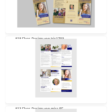
#18 Flyer-Design von
Iris1703
#13 Flyer-Design von
miss EF