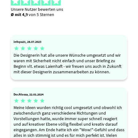
Unsere Nutzer bewerten uns
Ø mit 4,9
von 5 Sternen
infopa21, 28.07.2023





Die Designerin hat alle unsere Wünsche umgesetzt und wir
waren mit Sicherheit nicht einfach und unser Briefing zu
Beginn vlt. etwas Laienhaft - wir freuen uns auch in Zukunft
mit dieser Designerin zusammenarbeiten zu können.
DocAtossa, 22.01.2024





Meine Ideen wurden richtig cool umgesetzt und obwohl ich
zwischendurch ganz verschiedene Richtungen und
Vorstellungen hatte, wurde immer super schnell reagiert
und auf kreativer Ebene völlig flexibel und kreativ darauf
eingegangen. Am Ende hatte ich ein "Wow!"-Gefühl und dass
alles in sich stimmig ist und es für mich perfekt ist. Vielen