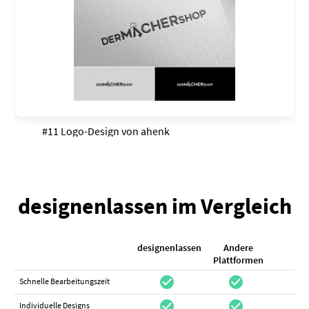
#11 Logo-Design von
ahenk
designenlassen im Vergleich
designenlassen
Andere
K
Plattformen
check_circle
check_circle
check_cir
Schnelle Bearbeitungszeit
check_circle
check_circle
do_not_distur
Individuelle Designs