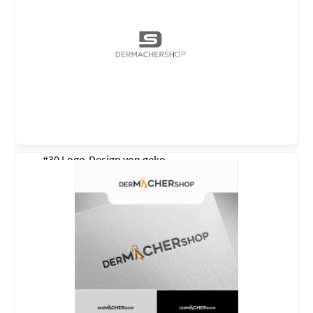
#30 Logo-Design von
geko