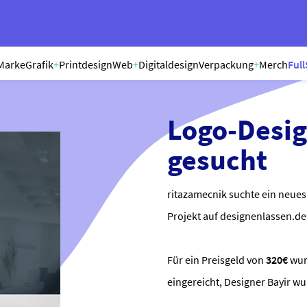
Marke
Grafik
+
Printdesign
Web
+
Digitaldesign
Verpackung
+
Merch
Full
Logo-Design
gesucht
ritazamecnik suchte ein neues
Projekt auf designenlassen.de 
Für ein Preisgeld von
320€
wu
eingereicht, Designer Bayir w