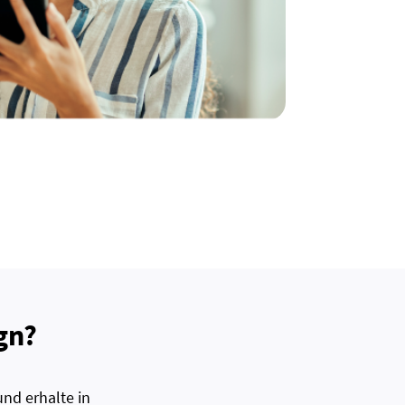
gn?
nd erhalte in