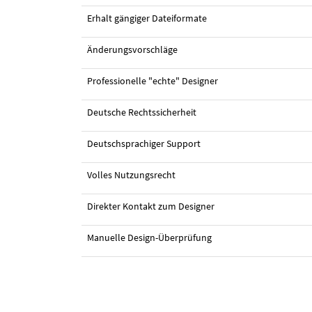
Erhalt gängiger Dateiformate
Änderungsvorschläge
Professionelle "echte" Designer
Deutsche Rechtssicherheit
#101 Logo-Design von
finwasit
Deutschsprachiger Support
Volles Nutzungsrecht
Direkter Kontakt zum Designer
Manuelle Design-Überprüfung
#74 Logo-Design von
omdesign