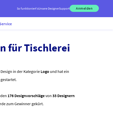
Anmelden
So funktioniert's
Unsere Designer
Support
Service
 für Tischlerei
 Design in der Kategorie
Logo
und hat ein
gestartet.
rden
176 Designvorschläge
von
33 Designern
urde zum Gewinner gekürt.