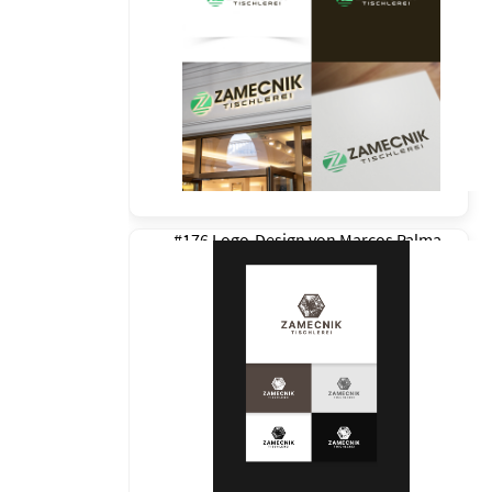
#176 Logo-Design von
Marcos Palma