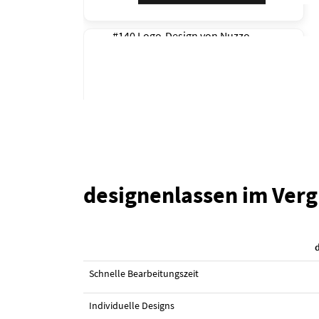
#140 Logo-Design von
Nuzzo
designenlassen im Verg
#103 Logo-Design von
Luleo
Schnelle Bearbeitungszeit
Individuelle Designs