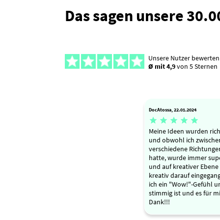
Das sagen unsere 30.
Unsere Nutzer bewerten
Ø mit 4,9
von 5 Sternen
DocAtossa, 22.01.2024





Meine Ideen wurden rich
und obwohl ich zwische
verschiedene Richtunge
hatte, wurde immer supe
und auf kreativer Ebene 
kreativ darauf eingegan
ich ein "Wow!"-Gefühl un
stimmig ist und es für mi
Dank!!!