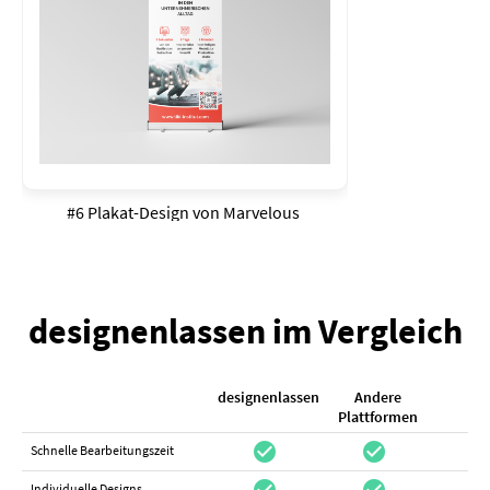
#6 Plakat-Design von
Marvelous
designenlassen im Vergleich
designenlassen
Andere
K
Plattformen
check_circle
check_circle
check_cir
Schnelle Bearbeitungszeit
check_circle
check_circle
do_not_distur
Individuelle Designs