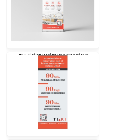
#13 Plakat-Design von
Marvelous