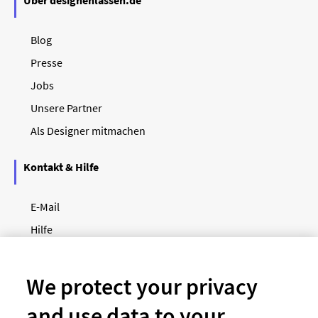
Blog
Presse
Jobs
Unsere Partner
Als Designer mitmachen
Kontakt & Hilfe
E-Mail
Hilfe
Newsletter
So funktioniert's
We protect your privacy
and use data to your
Unsere Zahlungsarten