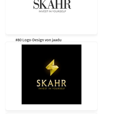
#80 Logo-Design von
jaadu