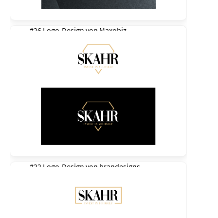
#26 Logo-Design von
Maxobiz
#22 Logo-Design von
brandesigns