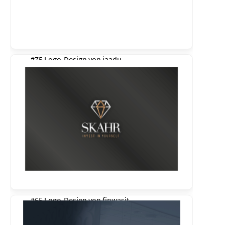
#75 Logo-Design von
jaadu
#65 Logo-Design von
finwasit