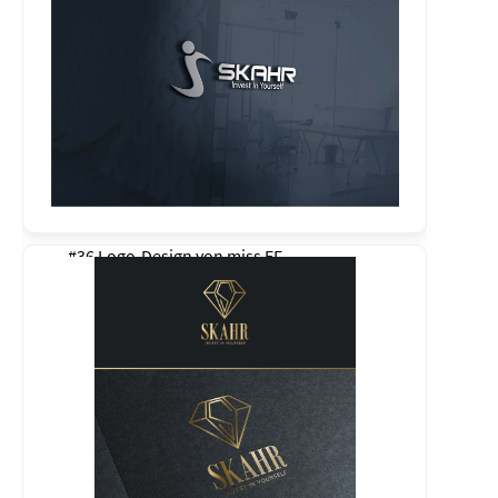
#36 Logo-Design von
miss EF