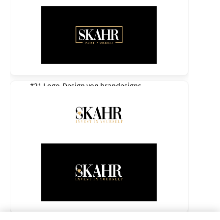
#21 Logo-Design von
brandesigns