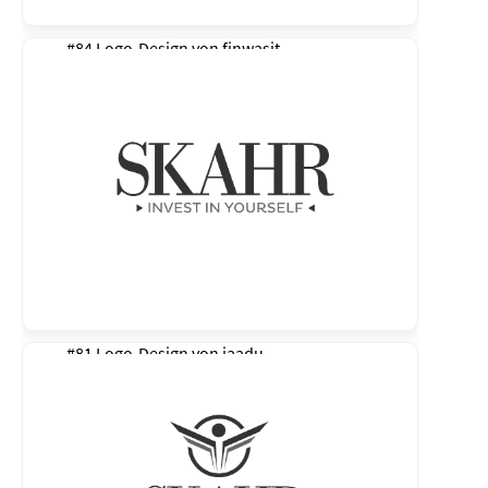
#84 Logo-Design von
finwasit
#81 Logo-Design von
jaadu