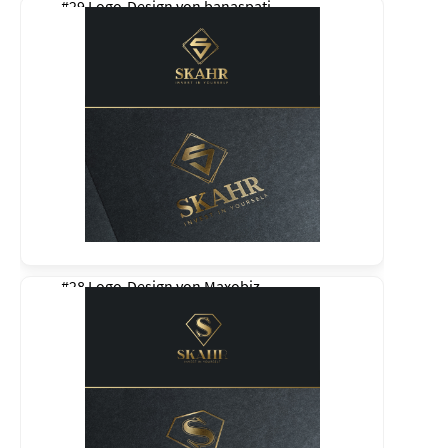
#29 Logo-Design von
banaspati
#28 Logo-Design von
Maxobiz