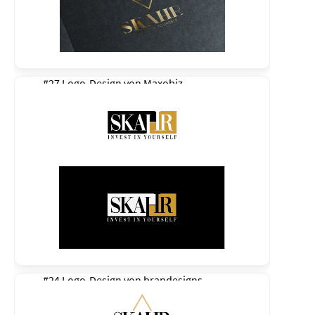
#27 Logo-Design von
Maxobiz
#24 Logo-Design von
brandesigns