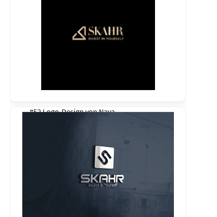
#52 Logo-Design von
Naya