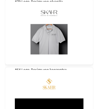
#79 Logo-Design von
olvanita
#64 Logo-Design von
konzeptce