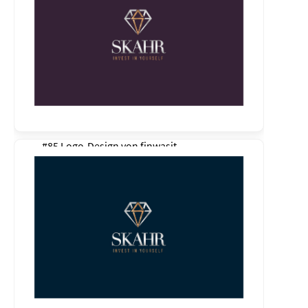
#85 Logo-Design von
finwasit