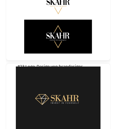
#23 Logo-Design von
brandesigns