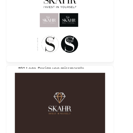
#91 Logo-Design von
missmarple