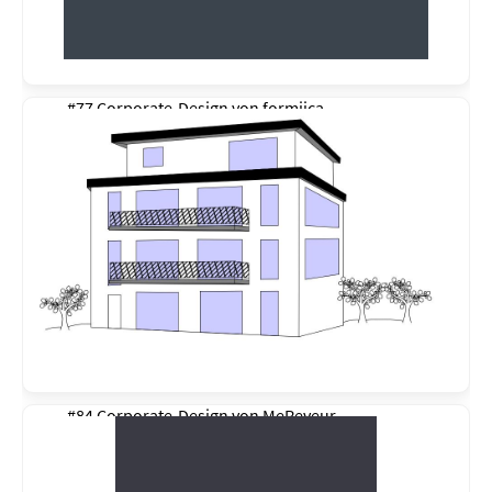
#77 Corporate-Design von
formiica
#84 Corporate-Design von
MeReveur