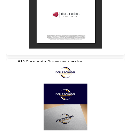
#12 Corporate-Design von
zisdsg