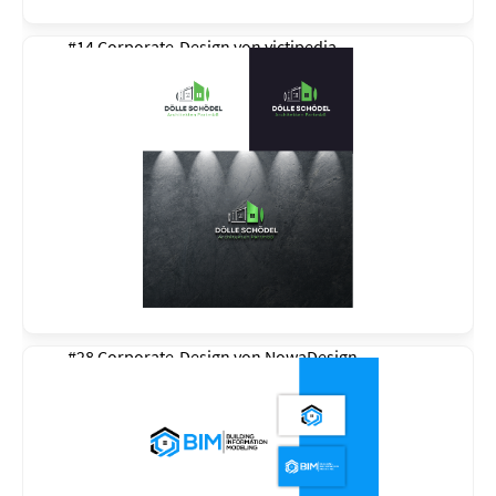
#14 Corporate-Design von
victipedia
#28 Corporate-Design von
NowaDesign