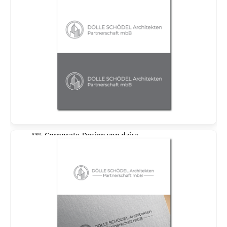
#85 Corporate-Design von
dzira