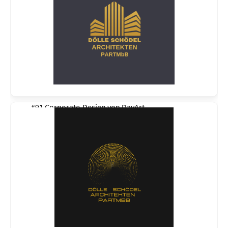
#91 Corporate-Design von
DayArt