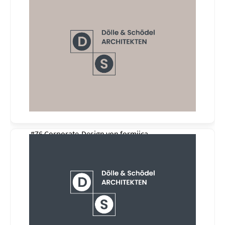
#76 Corporate-Design von
formiica