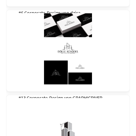
#6 Corporate-Design von
dzira
#13 Corporate-Design von
GRAPHICRIVER