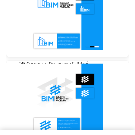
#45 Corporate-Design von
Fathlani