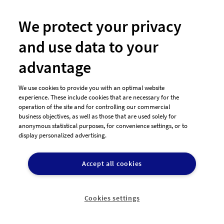
#46 Corporate-Design von
Fathlani
We protect your privacy
and use data to your
advantage
We use cookies to provide you with an optimal website
experience. These include cookies that are necessary for the
operation of the site and for controlling our commercial
business objectives, as well as those that are used solely for
anonymous statistical purposes, for convenience settings, or to
display personalized advertising.
#47 Corporate-Design von
Fathlani
Accept all cookies
Cookies settings