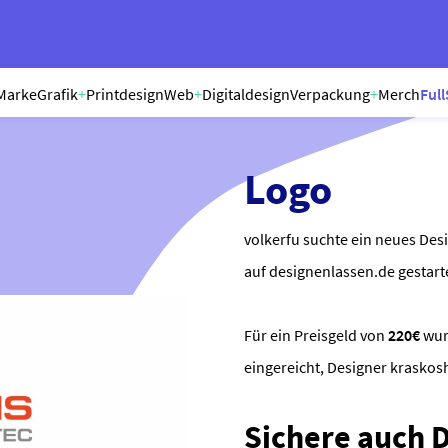
Marke
Grafik
+
Printdesign
Web
+
Digitaldesign
Verpackung
+
Merch
Full
Logo
volkerfu suchte ein neues Des
auf designenlassen.de gestart
Für ein Preisgeld von
220€
wu
eingereicht, Designer krasko
Sichere auch Di