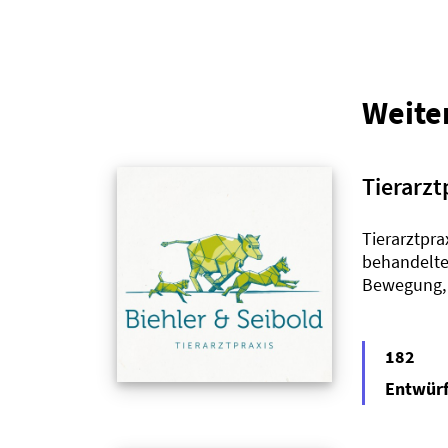
Weite
Tierarzt
Tierarztpra
behandelte 
Bewegung, s
182
Entwür