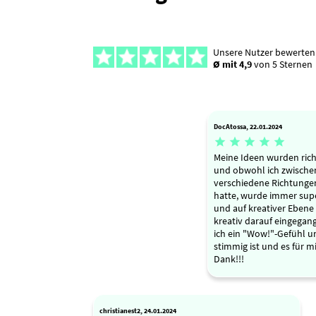
Unsere Nutzer bewerten
Ø mit 4,9
von 5 Sternen
DocAtossa, 22.01.2024





Meine Ideen wurden rich
und obwohl ich zwische
verschiedene Richtunge
hatte, wurde immer supe
und auf kreativer Ebene 
kreativ darauf eingegan
ich ein "Wow!"-Gefühl un
stimmig ist und es für mi
Dank!!!
christianest2, 24.01.2024