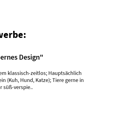
werbe:
dernes Design
"
em klassisch-zeitlos; Hauptsächlich
in (Kuh, Hund, Katze); Tiere gerne in
 süß-verspie..