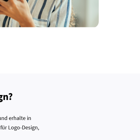
gn?
nd erhalte in
 für Logo-Design,