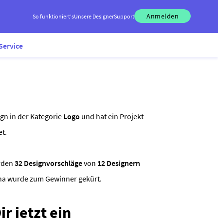
Anmelden
So funktioniert's
Unsere Designer
Support
Service
ign in der Kategorie
Logo
und hat ein Projekt
et.
rden
32 Designvorschläge
von
12 Designern
sha wurde zum Gewinner gekürt.
r jetzt ein