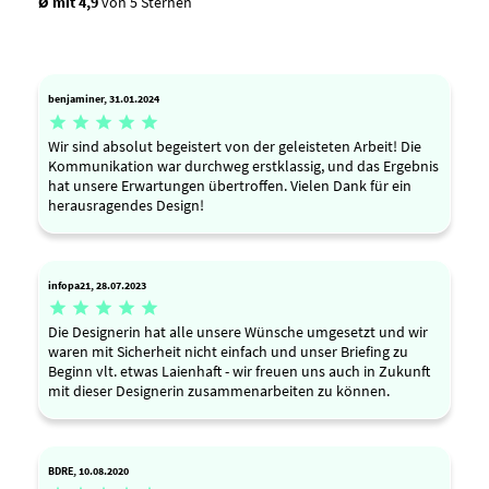
Ø mit 4,9
von 5 Sternen
benjaminer, 31.01.2024





Wir sind absolut begeistert von der geleisteten Arbeit! Die
Kommunikation war durchweg erstklassig, und das Ergebnis
hat unsere Erwartungen übertroffen. Vielen Dank für ein
herausragendes Design!
infopa21, 28.07.2023





Die Designerin hat alle unsere Wünsche umgesetzt und wir
waren mit Sicherheit nicht einfach und unser Briefing zu
Beginn vlt. etwas Laienhaft - wir freuen uns auch in Zukunft
mit dieser Designerin zusammenarbeiten zu können.
BDRE, 10.08.2020