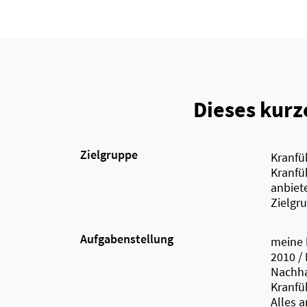
Dieses kurz
Zielgruppe
Kranfü
Kranfü
anbiet
Zielgr
Aufgabenstellung
meine 
2010 /
Nachha
Kranfü
Alles 