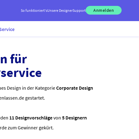
Anmelden
So funktioniert's
Unsere Designer
Support
Service
n für
service
ues Design in der Kategorie
Corporate Design
enlassen.de gestartet.
rden
11 Designvorschläge
von
5 Designern
urde zum Gewinner gekürt.