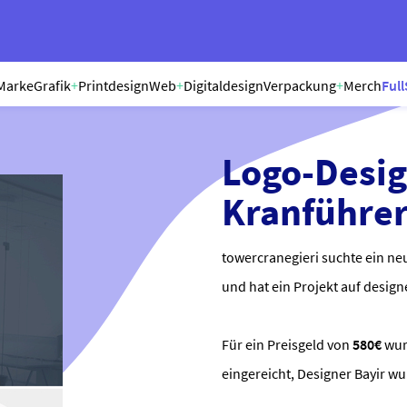
Marke
Grafik
+
Printdesign
Web
+
Digitaldesign
Verpackung
+
Merch
Full
Logo-Desig
Kranführer
towercranegieri suchte ein ne
und hat ein Projekt auf design
Für ein Preisgeld von
580€
wu
eingereicht, Designer Bayir w