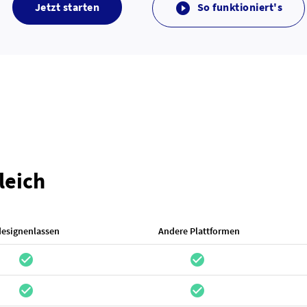
Jetzt starten
So funktioniert's

leich
designenlassen
Andere Plattformen
check_circle
check_circle
check_circle
check_circle