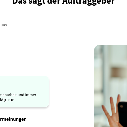
Das sagt der Auftraggeber
 uns
ammenarbeit und immer
uldig TOP
ermeinungen