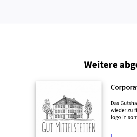
Weitere abg
Corporat
Das Gutsha
wieder zu f
logo in so