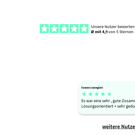
Unsere Nutzer bewerten
Ø mit 4,9
von 5 Sternen
towercranegieri





Es war eine sehr , gute Zus
Lösungsorientiert + sehr ged
weitere Nutz