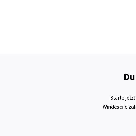
Du
Starte jet
Windeseile zah