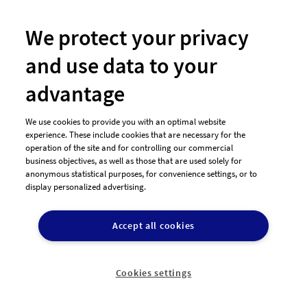
Newsletter
So funktioniert's
We protect your privacy
and use data to your
Unsere Zahlungsarten
advantage
We use cookies to provide you with an optimal website
experience. These include cookies that are necessary for the
operation of the site and for controlling our commercial
business objectives, as well as those that are used solely for
anonymous statistical purposes, for convenience settings, or to
display personalized advertising.
© 2026 designenlassen.de
AGB Auftraggeber
Accept all cookies
AGB Dienstleister
Datenschutz
Impressum
Vergütungsregeln
Cookie-Einstellungen

DE
Cookies settings