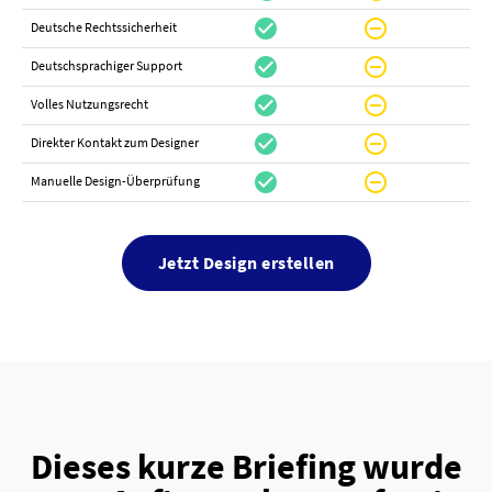
check_circle
do_not_disturb_on
canc
Deutsche Rechtssicherheit
check_circle
do_not_disturb_on
canc
Deutschsprachiger Support
check_circle
do_not_disturb_on
do_not_distur
Volles Nutzungsrecht
check_circle
do_not_disturb_on
canc
Direkter Kontakt zum Designer
check_circle
do_not_disturb_on
canc
Manuelle Design-Überprüfung
Jetzt Design erstellen
Dieses kurze Briefing wurde