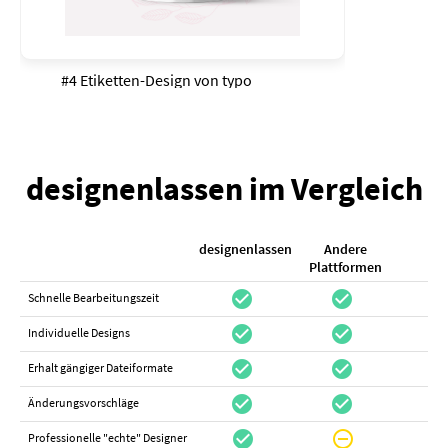
#4 Etiketten-Design von
typo
designenlassen im Vergleich
designenlassen
Andere
K
Plattformen
check_circle
check_circle
check_cir
Schnelle Bearbeitungszeit
check_circle
check_circle
do_not_distur
Individuelle Designs
check_circle
check_circle
canc
Erhalt gängiger Dateiformate
check_circle
check_circle
canc
Änderungsvorschläge
check_circle
do_not_disturb_on
canc
Professionelle "echte" Designer